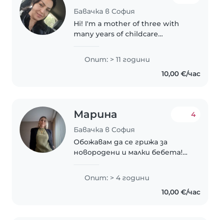
Бавачка в София
Hi! I'm a mother of three with
many years of childcare
experience. I’m patient, kind,
and trustworthy. As a nanny, I
Опит: > 11 години
bring calm, balance, and care to
10,00 €/час
every child I look after. Available..
Марина
4
Бавачка в София
Обожавам да се грижа за
новородени и малки бебета!
Имам опит с постоянни
грижи за момиче от 3 месеца
Опит: > 4 години
до 1 година, както и почасово с
10,00 €/час
бебета на 4 месеца и 8 месеца.
Мога да се грижа..