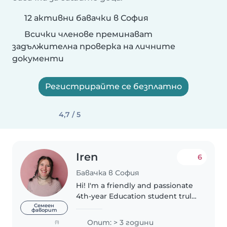
12 активни бавачки в София
Всички членове преминават
задължителна проверка на личните
документи
Регистрирайте се безплатно
4,7 / 5
Iren
6
Бавачка в София
Hi! I'm a friendly and passionate
4th-year Education student truly
dedicated to early childhood
Семеен
фаворит
development. Along with my
Опит: > 3 години
(1)