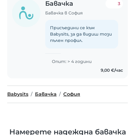
Бавачка
3
Бавачка в София
Присъедини се към
Babysits, за да видиш този
пълен профил.
Опит: > 4 години
9,00 €/час
Babysits
Бавачка
София
Намерете надеждна бавачка