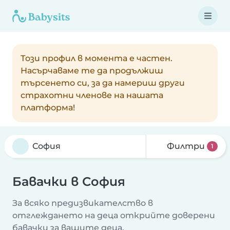
Този профил в момента е частен.
Насърчаваме те да продължиш
търсенето си, за да намериш други
страхотни членове на нашата
платформа!
Филтри
1
Бавачки в София
За всяко предизвикателство в
отглеждането на деца открийте доверени
бавачки за вашите деца.