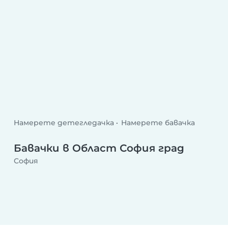
Намерете детегледачка
Намерете бавачка
Бавачки в Област София град
София