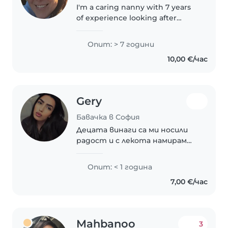
I'm a caring nanny with 7 years
of experience looking after
babies and toddlers. I cared for 3
years my own baby team when I
Опит: > 7 години
lived in Cyprus. Basic level
10,00 €/час
speaking A2 in Bulgarian and..
Gery
Бавачка в София
Децата винаги са ми носили
радост и с лекота намирам
общ език с тях. Вярвам, че
доверието се печели с грижа,
Опит: < 1 година
търпение и искрено
7,00 €/час
отношение. Ще се радвам да
бъда човек, на когото
можете..
Mahbanoo
3