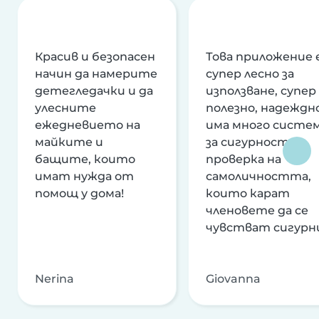
Красив и безопасен
Това приложение 
начин да намерите
супер лесно за
детегледачки и да
използване, супер
улесните
полезно, надеждно
ежедневието на
има много систе
майките и
за сигурност и
бащите, които
проверка на
имат нужда от
самоличността,
помощ у дома!
които карат
членовете да се
чувстват сигурн
Nerina
Giovanna