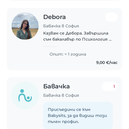
до тийнейджъри...
Debora
Бавачка в София
Казвам се Дебора. Завършила
съм бакалавър по Психология и
в момента продължавам
обучението си с
Опит: < 1 година
магистратура по Клинична
9,00 €/час
психология. Избрах да работя
с деца, защото вярвам, че
ранните..
Бавачка
1
Бавачка в София
Присъедини се към
Babysits, за да видиш този
пълен профил.