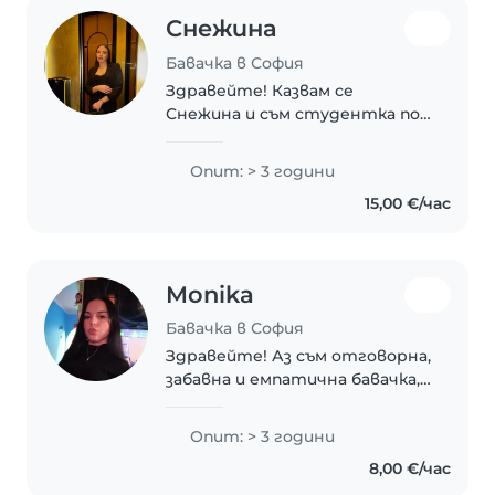
Снежина
Бавачка в София
Здравейте! Казвам се
Снежина и съм студентка по
„Предучилищна педагогика с
чужд език“ и работя като
Опит: > 3 години
учител в детска градина.
15,00 €/час
Имам опит в работата с деца
от различни възрасти и умея..
Monika
Бавачка в София
Здравейте! Аз съм отговорна,
забавна и емпатична бавачка,
както и доста търпелива и
грижовна. Имам 3 години опит
Опит: > 3 години
в грижа за деца на различни
8,00 €/час
възрасти - от малки дечица