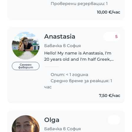
studies, I have gained valuable
Проверени резервации: 1
hands-on experience working..
10,00 €/час
Anastasia
5
Бавачка в София
Hello! My name is Anastasia, I'm
20 years old and I'm half Greek,
half Bulgarian. I was born and
Семеен
фаворит
raised in Greece, I went to school
Опит: < 1 година
there and now I decided to
Средно време за реакция: 1
come to Bulgaria. Back..
час
7,50 €/час
Olga
Бавачка в София