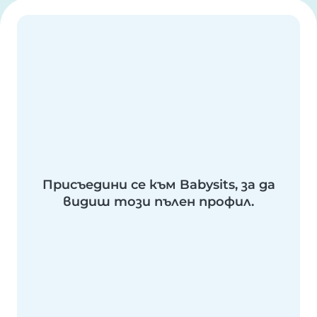
Присъедини се към Babysits, за да
видиш този пълен профил.