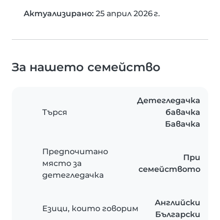
Актуализирано:
25 април 2026 г.
За нашето семейство
Детегледачка
Търся
бавачка
Бавачка
Предпочитано
При
място за
семейството
детегледачка
Английски
Езици, които говорим
Български