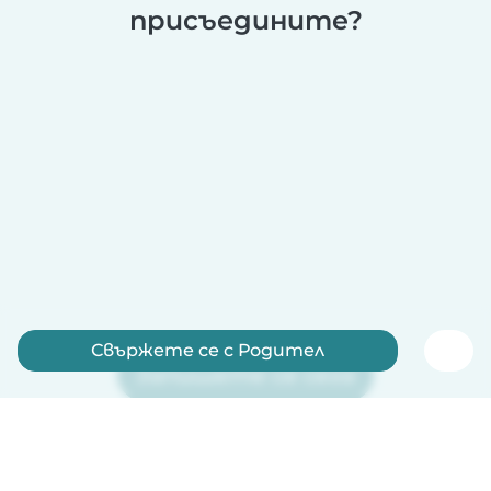
присъедините?
Свържете се с Родител
Запишете се сега
Babysits е безплатно за детегледачки!