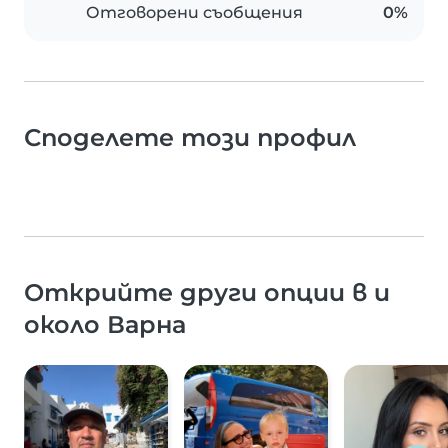
Отговорени съобщения
0%
Споделете този профил
Открийте други опции в и
около Варна