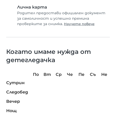
Лична карта
Родител предостави официален документ
за самоличност и успешно премина
проверките за снимка.
Научете повече
Когато имаме нужда от
детегледачка
По
Вт
Ср
Че
Пе
Съ
Не
Сутрин
Следобед
Вечер
Нощ