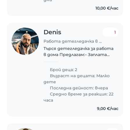
10,00 €/час
Denis
1
Работа детегледачка в Пловдив
Търся детегледачка за работа
в дома Предлагам:– Заплата
€2500 лв на месец– Осигурена
стая за живеене– 1 почивен
Брой деца: 2
ден в седмицатаТърся
Възраст на децата:
Малко
сериозен
дете
Последна дейност: вчера
Средно време за реакция: 22
часа
9,00 €/час