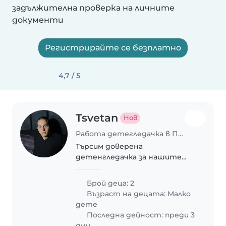
задължителна проверка на личните
документи
Регистрирайте се безплатно
4,7 / 5
Tsvetan
Нов
Работа детегледачка в Пловдив
Търсим доверена
детенгледачка за нашите
две енергични, творчески и
приказливи деца.
Брой деца: 2
Предпочитаме грижите да се
Възраст на децата:
Малко
провеждат в нашето
дете
семейство.
Последна дейност: преди 3
дни