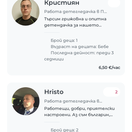
Кристиян
Работа детегледачка в Пловдив
Търсим грижовна и опитна
детендачка за нашето
любопитно и приказливо бебе.
Предпочитаме да гледате у
Брой деца: 1
дома. Добре дошли сте да ни
Възраст на децата:
Бебе
посетите за запознанство.
Последна дейност: преди 3
седмици
6,50 €/час
Hristo
2
Работа детегледачка в Пловдив
Работещи, добри, приятелски
настроени. Аз съм българин,
бившата ми съпруга е
полякиня
Брой деца: 2