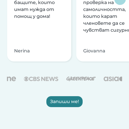
бащите, които
проверка на
имат нужда от
самоличността,
помощ у дома!
които карат
членовете да се
чувстват сигурн
Nerina
Giovanna
Запиши ме!