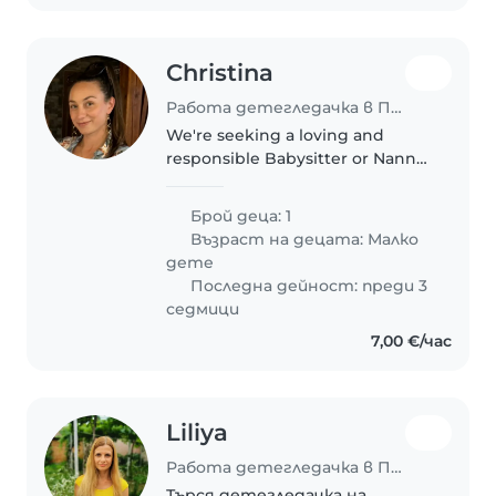
Christina
Работа детегледачка в Пловдив
We're seeking a loving and
responsible Babysitter or Nanny
for our energetic and talkative
toddler. Our little one is playful
Брой деца: 1
and full of life, so someone who
Възраст на децата:
Малко
enjoys engaging with..
дете
Последна дейност: преди 3
седмици
7,00 €/час
Liliya
Работа детегледачка в Пловдив
Търся детегледачка на