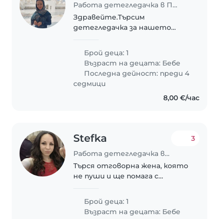
Работа детегледачка в Пловдив
Здравейте.Търсим
детегледачка за нашето
любознателно момченце.
Брой деца: 1
Възраст на децата:
Бебе
Последна дейност: преди 4
седмици
8,00 €/час
Stefka
3
Работа детегледачка в Пловдив
Търся отговорна жена, която
не пуши и ще помага с
детето ми и домашните
задължения.
Брой деца: 1
Възраст на децата:
Бебе