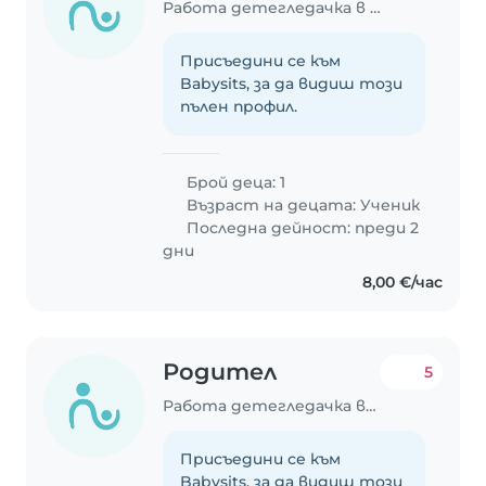
Работа детегледачка в Пловдив
Присъедини се към
Babysits, за да видиш този
пълен профил.
Брой деца: 1
Възраст на децата:
Ученик
Последна дейност: преди 2
дни
8,00 €/час
Родител
5
Работа детегледачка в Пловдив
Присъедини се към
Babysits, за да видиш този