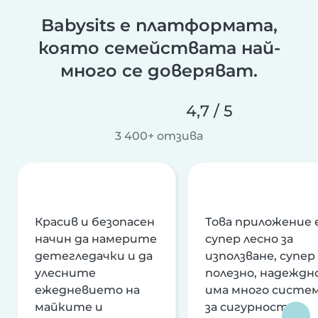
Babysits е платформата,
която семействата най-
много се доверяват.
4,7 / 5
3 400+ отзива
Красив и безопасен
Това приложение 
начин да намерите
супер лесно за
детегледачки и да
използване, супер
улесните
полезно, надеждно
ежедневието на
има много систе
майките и
за сигурност и