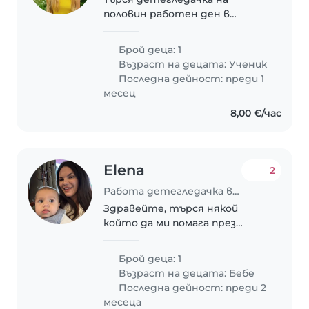
половин работен ден в
делнични дни за 11 годишно
момче с аутизъм
Брой деца: 1
Възраст на децата:
Ученик
Последна дейност: преди 1
месец
8,00 €/час
Elena
2
Работа детегледачка в Пловдив
Здравейте, търся някой
който да ми помага през
нощта с грижите за нашето
9 месечно детенце. Храни се
Брой деца: 1
на 2-3ч цяла нощ и мама вече
Възраст на децата:
Бебе
не издържа. Задълженията ще
Последна дейност: преди 2
бъдат само да се храни..
месеца