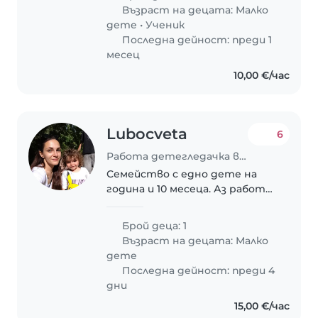
Възраст на децата:
Малко
дете
•
Ученик
Последна дейност: преди 1
месец
10,00 €/час
Lubocveta
6
Работа детегледачка в Пловдив
Семейство с едно дете на
година и 10 месеца. Аз работя
от вкъщи всеки ден от 11 до 7.
Бащата работи два на два,
Брой деца: 1
тоест през два дни си е за
Възраст на децата:
Малко
два дни вкъщи и може да гледа
дете
детето. Трябва..
Последна дейност: преди 4
дни
15,00 €/час