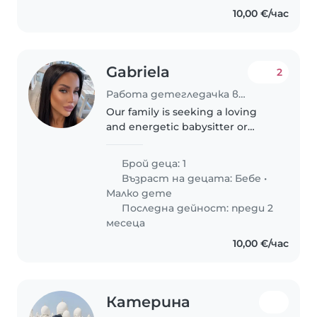
10,00 €/час
Gabriela
2
Работа детегледачка в Пловдив
Our family is seeking a loving
and energetic babysitter or
nanny to care for our playful little
one. Our baby is full of life and
Брой деца: 1
affection, always ready for fun!
Възраст на децата:
Бебе
•
We have pets at home,..
Малко дете
Последна дейност: преди 2
месеца
10,00 €/час
Катерина