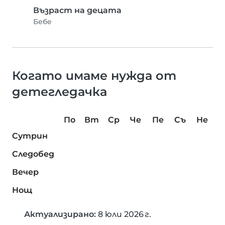
Възраст на децата
Бебе
Когато имаме нужда от
детегледачка
По
Вт
Ср
Че
Пе
Съ
Не
Сутрин
Следобед
Вечер
Нощ
Актуализирано:
8 юли 2026 г.