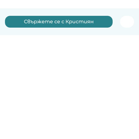
Свържете се с Кристиян
Български
Как работи
Помощ
Условия и поверителност
Ценообразуване
Фирмени данни
Детегледачки за работа
стандарти на Общността