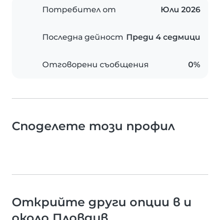
Потребител от
Юли 2026
Последна дейност
Преди 4 седмици
Отговорени съобщения
0%
Споделете този профил
Открийте други опции в и
около Пловдив