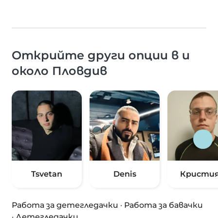
Открийте други опции в и
около Пловдив
Tsvetan
Denis
Кристи
Работа за детегледачки
·
Работа за бавачки
·
Детегледачки