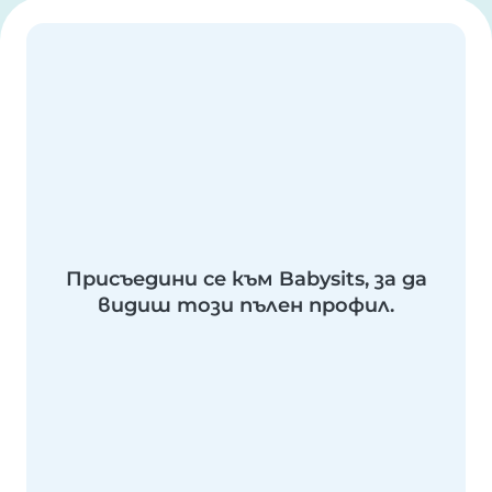
Присъедини се към Babysits, за да
видиш този пълен профил.