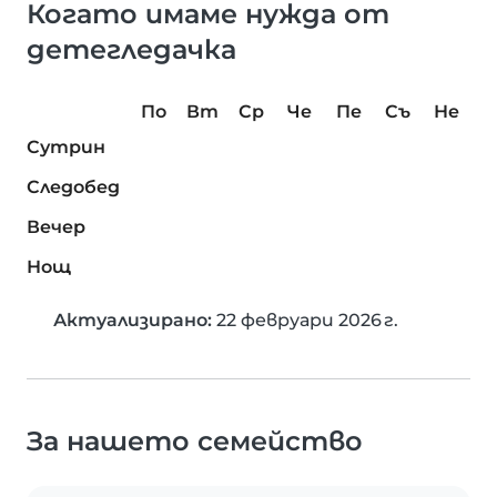
Когато имаме нужда от
детегледачка
По
Вт
Ср
Че
Пе
Съ
Не
Сутрин
Следобед
Вечер
Нощ
Актуализирано:
22 февруари 2026 г.
За нашето семейство