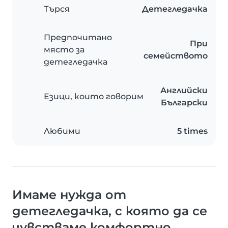
Търся
Детегледачка
Предпочитано
При
място за
семейството
детегледачка
Английски
Езици, които говорим
Български
Любими
5 times
Имаме нужда от
детегледачка, с която да се
чувстваме комфортно