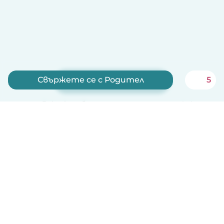
Свържете се с Родител
5
Запишете се сега
Babysits е безплатно за детегледачки!
Български
Как работи
Помощ
Условия и поверителност
Ценообразуване
Фирмени данни