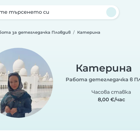
те търсенето си
бота за детегледачка Пловдив
Катерина
Катерина
Работа детегледачка в П
Часова ставка
8,00 €/час