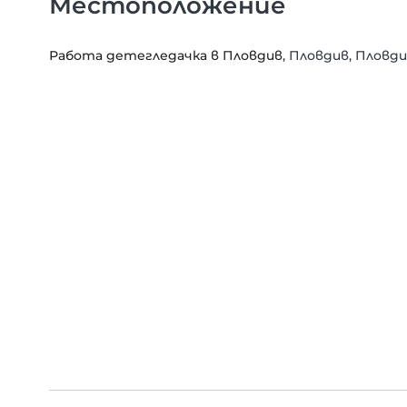
Местоположение
Работа детегледачка в Пловдив
, Пловдив, Пловд