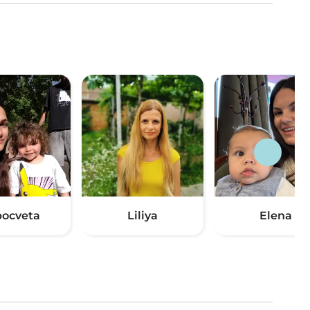
ocveta
Liliya
Elena