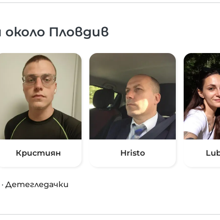
 около Пловдив
Кристиян
Hristo
Lub
·
Детегледачки