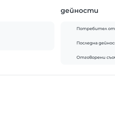
дейности
Потребител от
Последна дейно
Отговорени съ