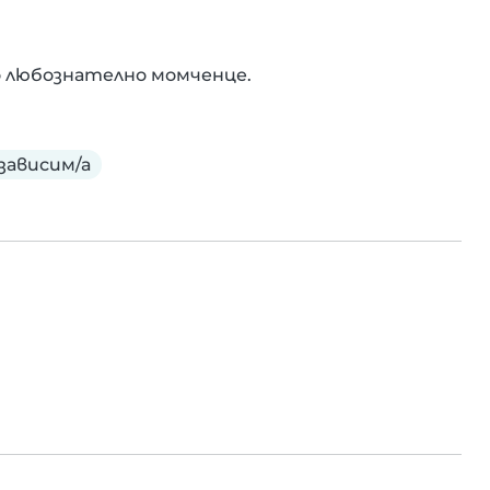
 любознателно момченце.
зависим/а