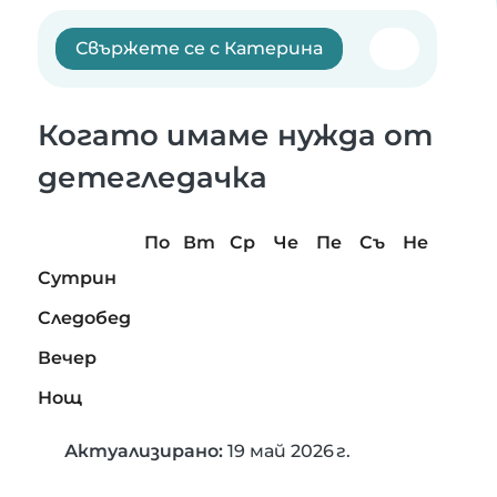
Свържете се с Катерина
Когато имаме нужда от
детегледачка
По
Вт
Ср
Че
Пе
Съ
Не
Сутрин
Следобед
Вечер
Нощ
Актуализирано:
19 май 2026 г.