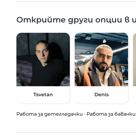
Открийте други опции в и
Tsvetan
Denis
Работа за детегледачки
·
Работа за бавачки