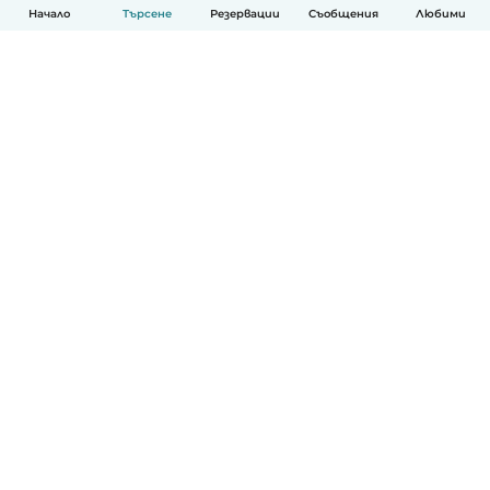
Начало
Търсене
Резервации
Съобщения
Любими
Български
Как работи
Помощ
Условия и поверителност
Ценообразуване
Фирмени данни
Детегледачки за работа
стандарти на Общността
© Babysits B.V.