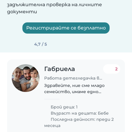
задължителна проверка на личните
документи
Регистрирайте се безплатно
4,7 / 5
Габриела
2
Работа детегледачка в София
Здравейте, ние сме младо
семейство, имаме едно
момченце и ни трябва помощ
за отглеждането му, тъй
Брой деца: 1
като ние сме на работа. Аз си
Възраст на децата:
Бебе
работя от вкъщи, а съпруга
Последна дейност: преди 2
ми работи на 2 Мин от вкъщи.
месеца