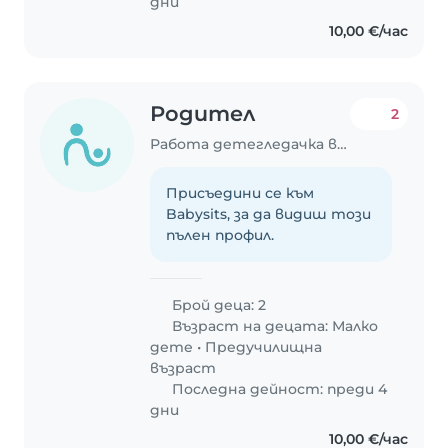
дни
10,00 €/час
Родител
2
Работа детегледачка в София
Присъедини се към
Babysits, за да видиш този
пълен профил.
Брой деца: 2
Възраст на децата:
Малко
дете
•
Предучилищна
възраст
Последна дейност: преди 4
дни
10,00 €/час