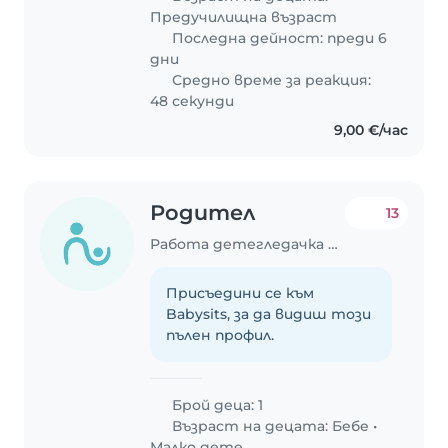
Предучилищна възраст
Последна дейност: преди 6
дни
Средно време за реакция:
48 секунди
9,00 €/час
Родител
13
Работа детегледачка в София
Присъедини се към
Babysits, за да видиш този
пълен профил.
Брой деца: 1
Възраст на децата:
Бебе
•
Малко дете