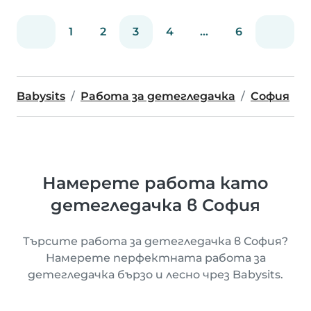
1
2
3
4
...
6
Babysits
Работа за детегледачка
София
Намерете работа като
детегледачка в София
Търсите работа за детегледачка в София?
Намерете перфектната работа за
детегледачка бързо и лесно чрез Babysits.