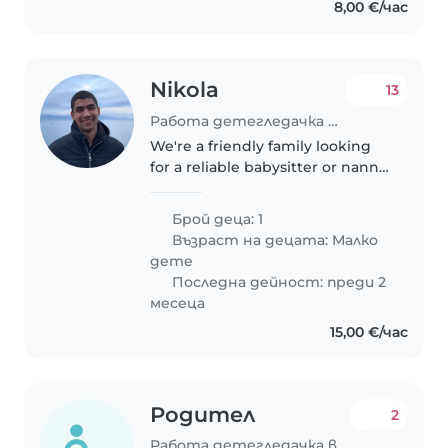
8,00 €/час
Nikola
13
Работа детегледачка в София
We're a friendly family looking
for a reliable babysitter or nanny
for our playful toddler. Our little
one is curious, sociable, and full
Брой деца: 1
of energy! We would love
Възраст на децата:
Малко
someone who is comfortable..
дете
Последна дейност: преди 2
месеца
15,00 €/час
Родител
2
Работа детегледачка в София