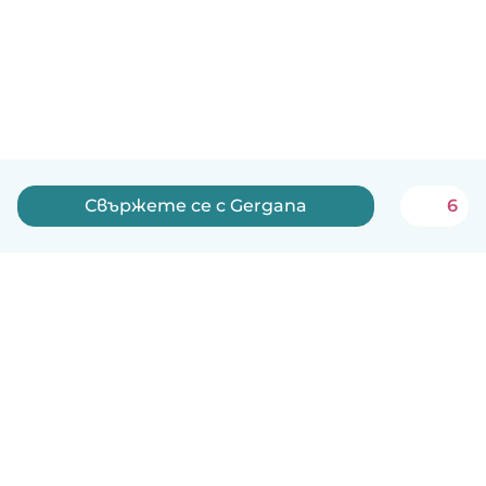
Свържете се с Gergana
6
Български
Как работи
Помощ
Условия и поверителност