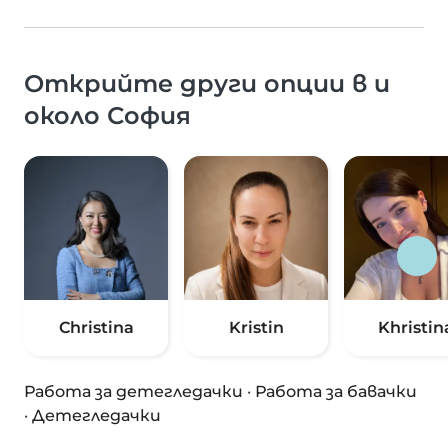
Открийте други опции в и
около София
Christina
Kristin
Khristin
Работа за детегледачки
·
Работа за бавачки
·
Детегледачки