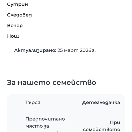
Сутрин
Следобед
Вечер
Нощ
Актуализирано:
25 март 2026 г.
За нашето семейство
Търся
Детегледачка
Предпочитано
При
място за
семейството