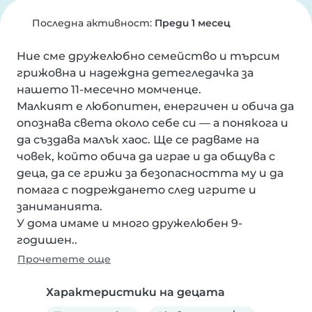
Последна активност:
Преди 1 месец
Ние сме дружелюбно семейство и търсим 
грижовна и надеждна детегледачка за 
нашето 11-месечно момченце.

Малкият е любопитен, енергичен и обича да 
опознава света около себе си — а понякога и 
да създава малък хаос. Ще се радваме на 
човек, който обича да играе и да общува с 
деца, да се грижи за безопасността му и да 
помага с подреждането след игрите и 
заниманията.

У дома имаме и много дружелюбен 9-
годишен..
Прочетете още
Характеристики на децата