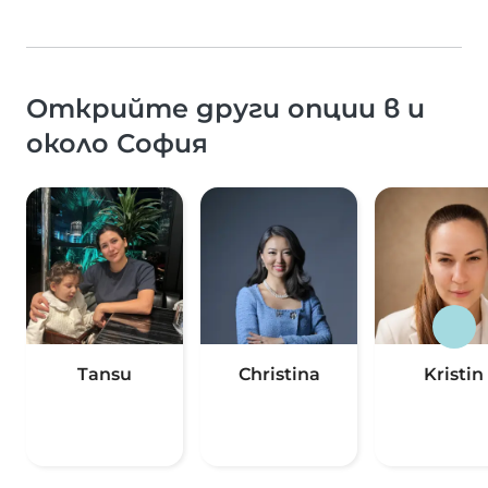
Открийте други опции в и
около София
Tansu
Christina
Kristin