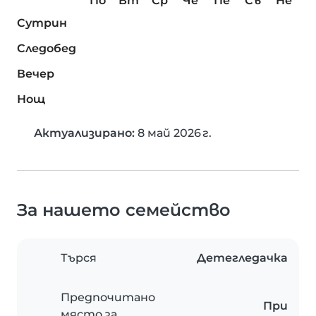
По
Вт
Ср
Че
Пе
Съ
Не
Сутрин
Следобед
Вечер
Нощ
Актуализирано:
8 май 2026 г.
За нашето семейство
Търся
Детегледачка
Предпочитано
При
място за