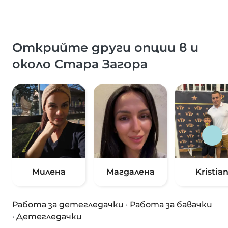
Открийте други опции в и
около Стара Загора
Милена
Магдалена
Kristia
Работа за детегледачки
·
Работа за бавачки
·
Детегледачки