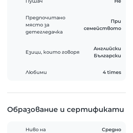
Пушач
Не
Предпочитано
При
място за
семейството
детегледачка
Английски
Езици, които говоря
Български
Любими
4 times
Образование и сертификати
Ниво на
Средно