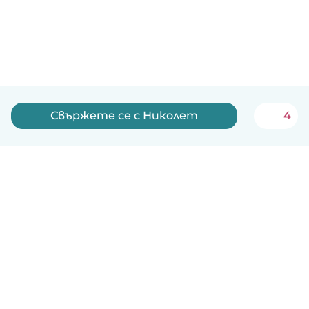
Свържете се с Николет
4
Български
Как работи
Помощ
Условия и поверителност