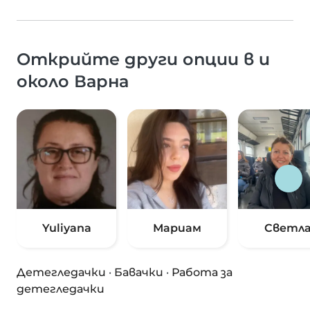
Открийте други опции в и
около Варна
Yuliyana
Мариам
Светл
Детегледачки
·
Бавачки
·
Работа за
детегледачки