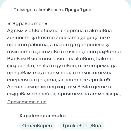
Последна активност:
Преди 1 ден
☀️ Здравейте! ☀️

Аз съм любвеобилна, спортна и активна 
личност, за която грижата за деца не е 
просто работа, а начин да допринеса за 
тяхното щастливо и пълноценно развитие. 
Вярвам в чистия начин на живот, както 
физически, така и духовно, и се стремя да 
предавам тази хармония и положителна 
енергия на децата, за които се грижа.🪷
Лесно намирам подход към всяко дете и 
създавам спокойна, приятелска атмосфера,..
Прочетете още
Характеристики
Отговорен
Грижовнен/вна