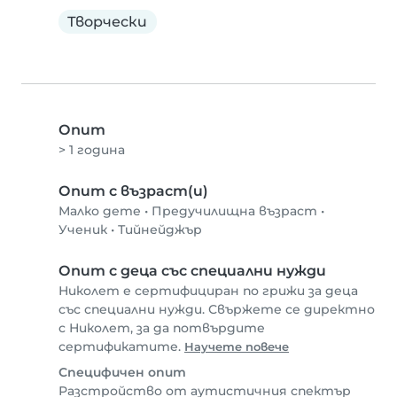
Творчески
Опит
> 1 година
Опит с възраст(и)
Малко дете
•
Предучилищна възраст
•
Ученик
•
Тийнейджър
Опит с деца със специални нужди
Николет е сертифициран по грижи за деца
със специални нужди. Свържете се директно
с Николет, за да потвърдите
сертификатите.
Научете повече
Специфичен опит
Разстройство от аутистичния спектър