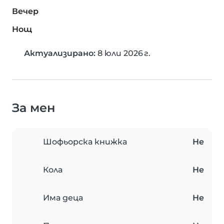
Вечер
Нощ
Актуализирано:
8 юли 2026 г.
За мен
Шофьорска книжка
Не
Кола
Не
Има деца
Не