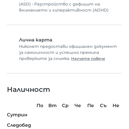
(ASD)
•
Разстройство с дефицит на
вниманието и хиперактивност (ADHD)
Лична карта
Николет предостави официален документ
за самоличност и успешно премина
проверките за снимка.
Научете повече
Наличност
По
Вт
Ср
Че
Пе
Съ
Не
Сутрин
Следобед