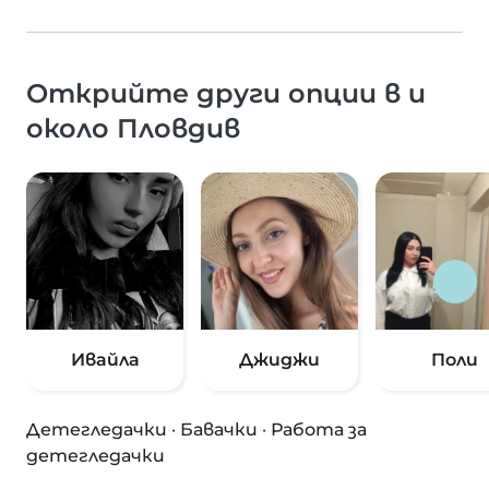
Открийте други опции в и
около Пловдив
Ивайла
Джиджи
Поли
Детегледачки
·
Бавачки
·
Работа за
детегледачки