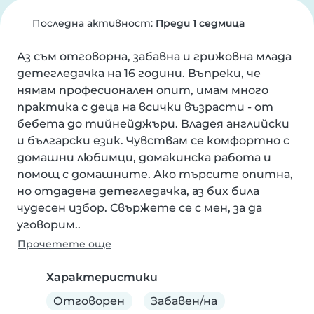
Последна активност:
Преди 1 седмица
Аз съм отговорна, забавна и грижовна млада 
детегледачка на 16 години. Въпреки, че 
нямам професионален опит, имам много 
практика с деца на всички възрасти - от 
бебета до тийнейджъри. Владея английски 
и български език. Чувствам се комфортно с 
домашни любимци, домакинска работа и 
помощ с домашните. Ако търсите опитна, 
но отдадена детегледачка, аз бих била 
чудесен избор. Свържете се с мен, за да 
уговорим..
Прочетете още
Характеристики
Отговорен
Забавен/на