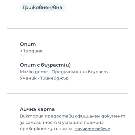
Грижовнен/вна
Опит
< 1 година
Опит с възраст(и)
Малко дете
•
Предучилищна възраст
•
Ученик
•
Тийнейджър
Лична карта
Виктория предостави официален документ
за самоличност и успешно премина
проверките за снимка.
Научете повече