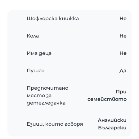
Шофьорска книжка
Не
Кола
Не
Има деца
Не
Пушач
Да
Предпочитано
При
място за
семейството
детегледачка
Английски
Езици, които говоря
Български