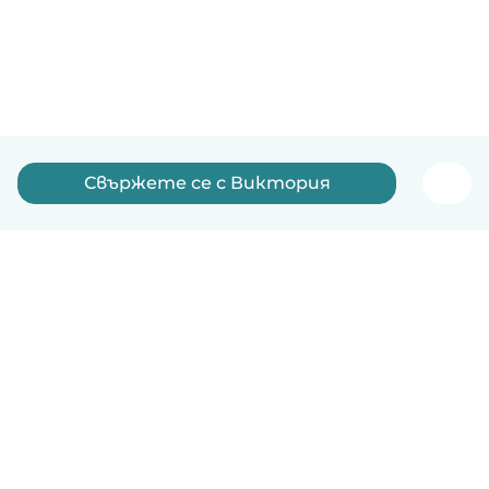
Свържете се с Виктория
Български
Как работи
Помощ
Условия и поверителност