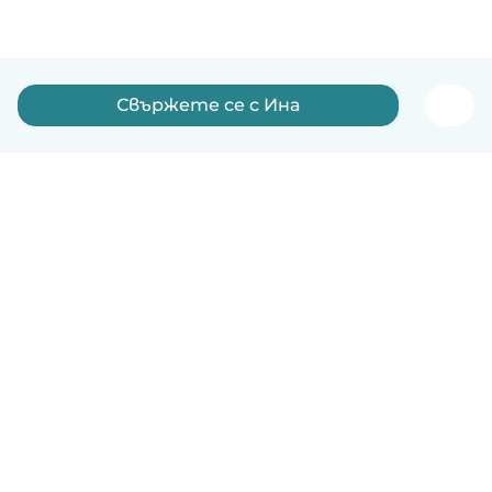
Свържете се с Ина
Български
Как работи
Помощ
Условия и поверителност
Ценообразуване
Фирмени данни
Детегледачки за работа