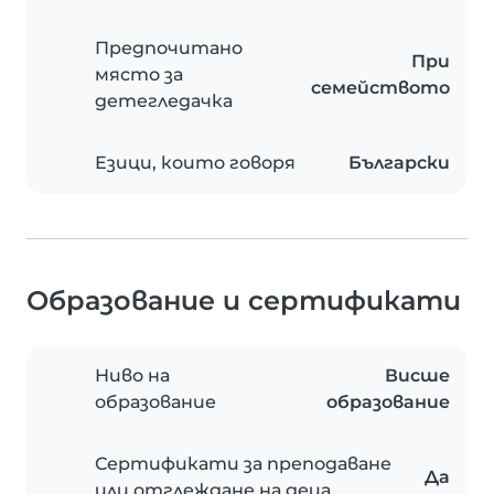
Предпочитано
При
място за
семейството
детегледачка
Езици, които говоря
Български
Образование и сертификати
Ниво на
Висше
образование
образование
Сертификати за преподаване
Да
или отглеждане на деца