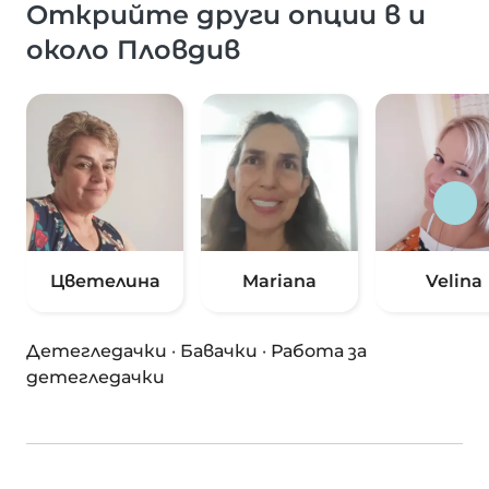
Открийте други опции в и
около Пловдив
Цветелина
Mariana
Velina
Детегледачки
·
Бавачки
·
Работа за
детегледачки