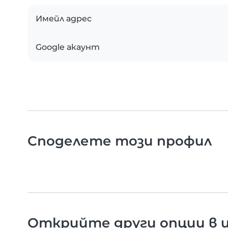
Имейл адрес
Google акаунт
Споделете този профил
Открийте други опции в и