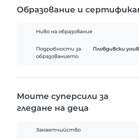
Образование и сертифик
Ниво на образование
Подробности за
Пловдивски унив
образованието
Моите суперсили за
гледане на деца
Занаятчийство