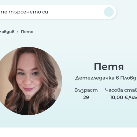
те търсенето си
ловдив
Петя
Петя
Детегледачка в Пловд
Възраст
Часова ста
29
10,00 €/ча