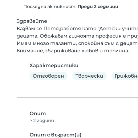
Последна активност:
Преди 2 седмици
Здравейте !

Казвам се Петя,работя като "Детски учител
децата. Обожавам ги,моята професия е приз
Имам много таланти, спокойна съм с децата
внимание,обгриживане,любов и топлина.
Характеристики
Отговорен
Творчески
Грижовн
Опит
> 2 години
Опит с възраст(и)