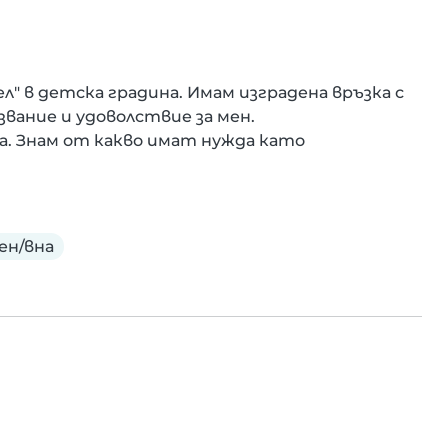
" в детска градина. Имам изградена връзка с 
вание и удоволствие за мен.

. Знам от какво имат нужда като 
ен/вна