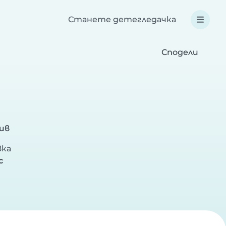
Станете детегледачка
Сподели
ив
вка
с