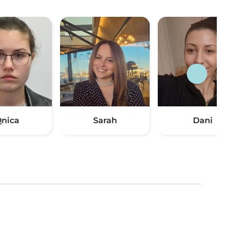
nica
Sarah
Dani