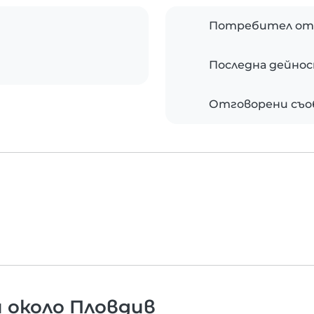
Потребител от
Последна дейно
Отговорени съ
 около Пловдив