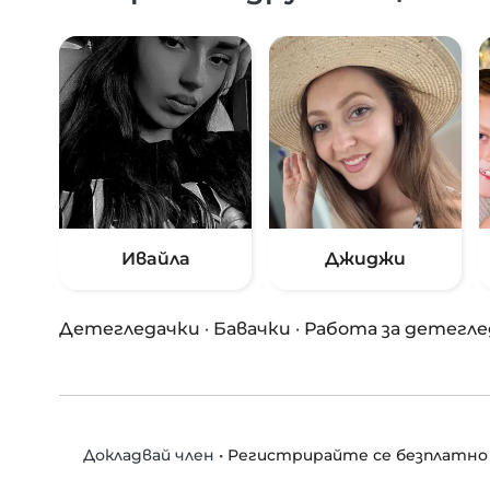
Ивайла
Джиджи
Детегледачки
·
Бавачки
·
Работа за детегле
•
Регистрирайте се безплатно
Докладвай член