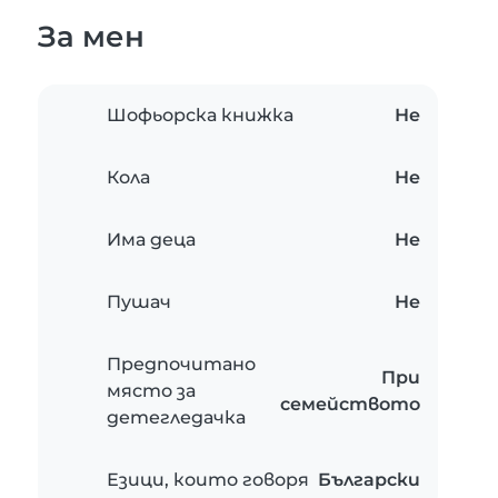
За мен
Шофьорска книжка
Не
Кола
Не
Има деца
Не
Пушач
Не
Предпочитано
При
място за
семейството
детегледачка
Езици, които говоря
Български