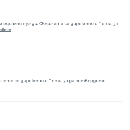
специални нужди. Свържете се директно с Петя, за
овече
ржете се директно с Петя, за да потвърдите