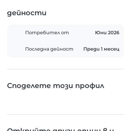
дейности
Потребител от
Юни 2026
Последна дейност
Преди 1 месец
Споделете този профил
Открийте други опции в и