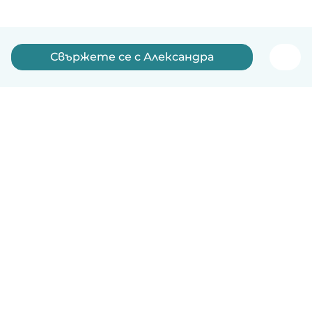
Свържете се с Александра
Български
Как работи
Помощ
Условия и поверителност
Ценообразуване
Фирмени данни
Детегледачки за работа