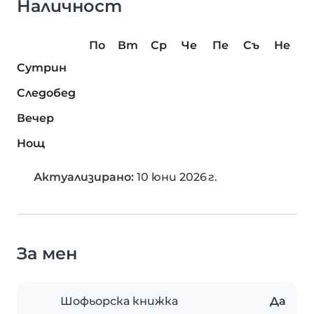
Наличност
По
Вт
Ср
Че
Пе
Съ
Не
Сутрин
Следобед
Вечер
Нощ
Актуализирано:
10 юни 2026 г.
За мен
Шофьорска книжка
Да