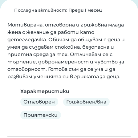
Последна активност:
Преди 1 месец
Мотивирана, отговорна и грижовна млада 
жена с желание да работи като 
детегледачка. Обичам да общувам с деца и 
умея да създавам спокойна, безопасна и 
приятна среда за тях. Отличавам се с 
търпение, добронамереност и чувство за 
отговорност. Готова съм да се уча и да 
развивам уменията си в грижата за деца.
Характеристики
Отговорен
Грижовнен/вна
Приятелски