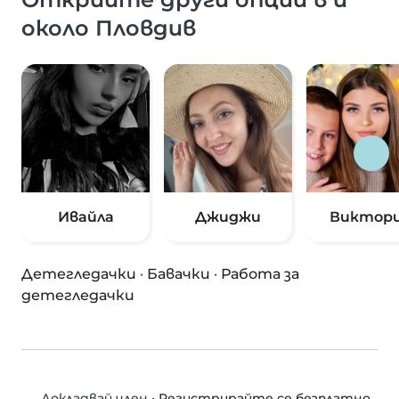
около Пловдив
Ивайла
Джиджи
Виктор
Детегледачки
·
Бавачки
·
Работа за
детегледачки
•
Регистрирайте се безплатно
Докладвай член