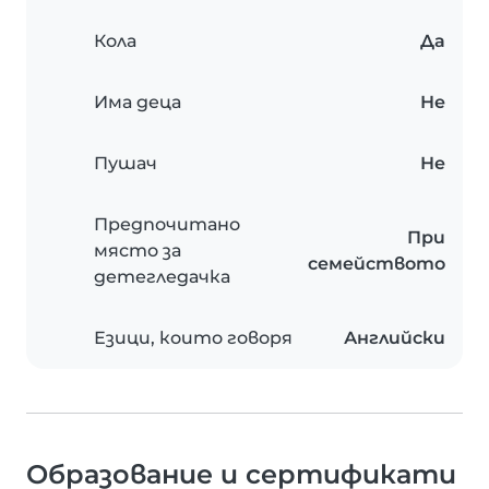
Кола
Да
Има деца
Не
Пушач
Не
Предпочитано
При
място за
семейството
детегледачка
Езици, които говоря
Английски
Образование и сертификати