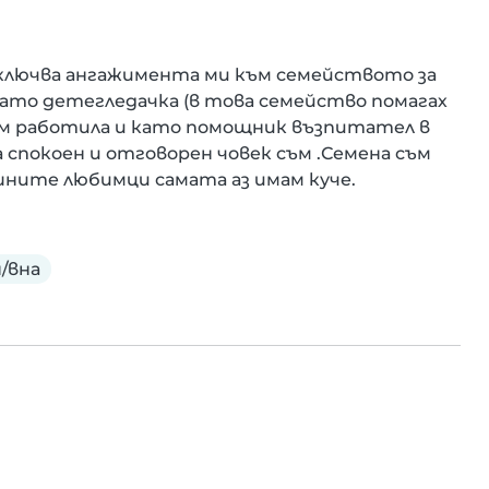
ключва ангажимента ми към семейството за 
то детегледачка (в това семейство помагах 
м работила и като помощник възпитател в 
спокоен и отговорен човек съм .Семена съм 
шните любимци самата аз имам куче.
/вна