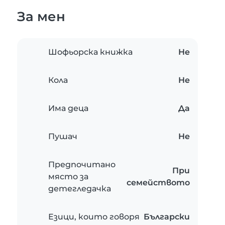
За мен
Шофьорска книжка
Не
Кола
Не
Има деца
Да
Пушач
Не
Предпочитано
При
място за
семейството
детегледачка
Езици, които говоря
Български