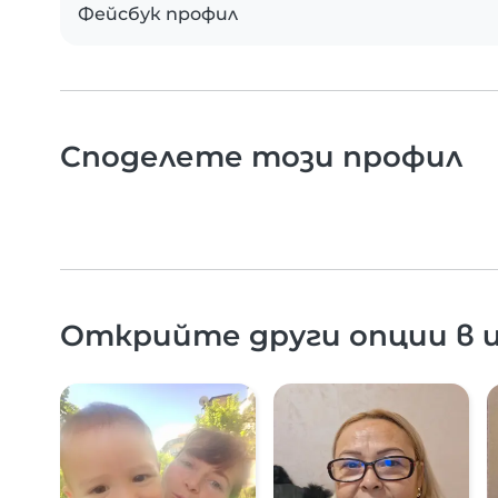
Фейсбук профил
Споделете този профил
Открийте други опции в и