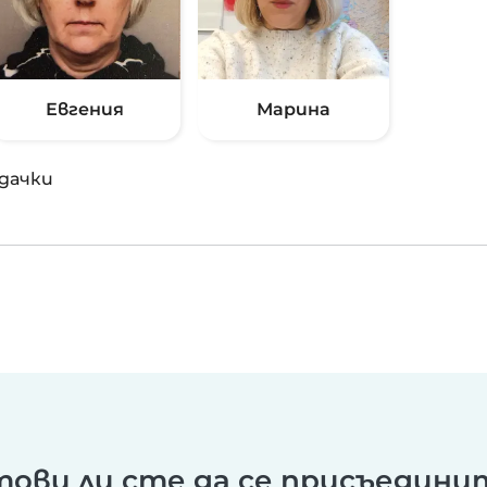
Евгения
Марина
дачки
тови ли сте да се присъедини