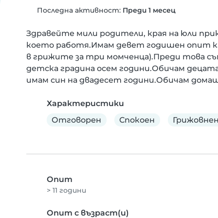
Последна активност:
Преди 1 месец
Здравейте мили родители, края на юли при
което работя.Имам девет годишен опит ка
в грижите за три момченца).Преди това съ
детска градина осем години.Обичам децата 
имам син на двадесет години.Обичам дома
Характеристики
Отговорен
Спокоен
Грижовнен
Опит
> 11 години
Опит с възраст(и)