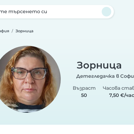
те търсенето си
офия
Зорница
Зорница
Детегледачка в Софи
Възраст
Часова ста
50
7,50 €/ча