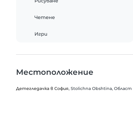
Рисуване
Четене
Игри
Местоположение
Детегледачка в София
, Stolichna Obshtina, Облас