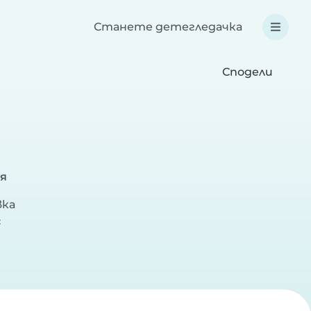
Станете детегледачка
Сподели
я
вка
с