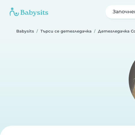
Започне
Babysits
Търси се детегледачка
Детегледачка С