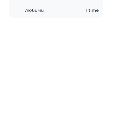
Любими
1 time