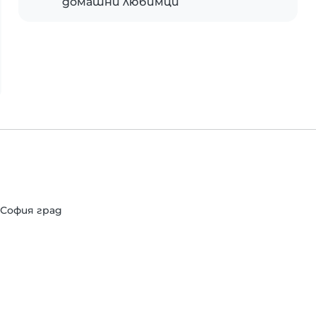
домашни любимци
т София град