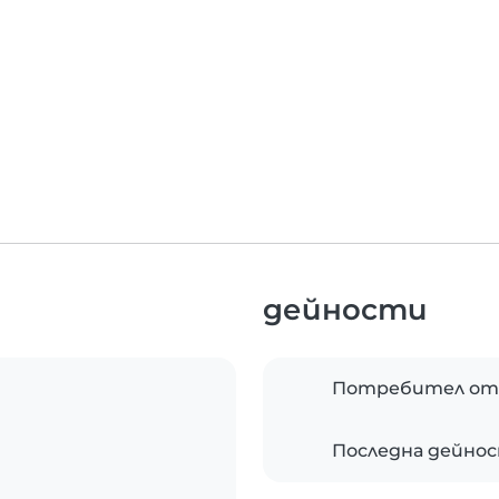
дейности
Потребител от
Последна дейно