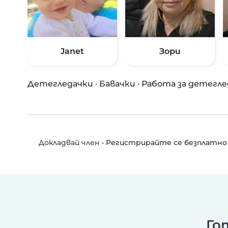
Janet
Зори
Детегледачки
·
Бавачки
·
Работа за детегле
•
Регистрирайте се безплатно
Докладвай член
Го