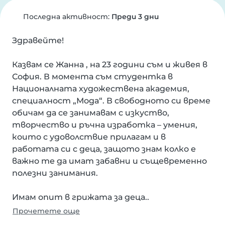
Последна активност:
Преди 3 дни
Здравейте!

Казвам се Жанна , на 23 години съм и живея в 
София. В момента съм студентка в 
Националната художествена академия, 
специалност „Мода“. В свободното си време 
обичам да се занимавам с изкуство, 
творчество и ръчна изработка – умения, 
които с удоволствие прилагам и в 
работата си с деца, защото знам колко е 
важно те да имат забавни и същевременно 
полезни занимания.

Имам опит в грижата за деца..
Прочетете още