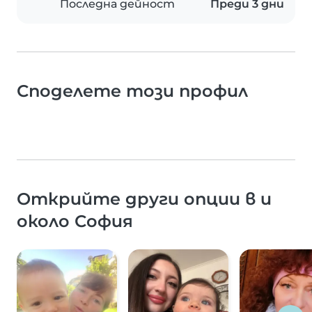
Последна дейност
Преди 3 дни
Споделете този профил
Открийте други опции в и
около София