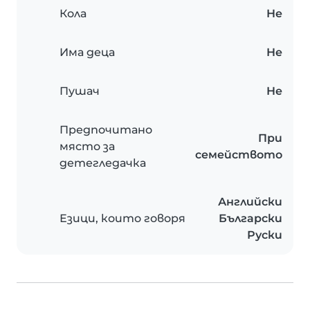
Кола
Не
Има деца
Не
Пушач
Не
Предпочитано
При
място за
семейството
детегледачка
Английски
Езици, които говоря
Български
Руски