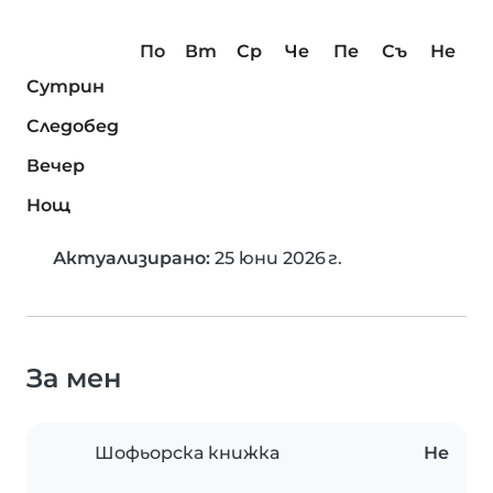
По
Вт
Ср
Че
Пе
Съ
Не
Сутрин
Следобед
Вечер
Нощ
Актуализирано:
25 юни 2026 г.
За мен
Шофьорска книжка
Не