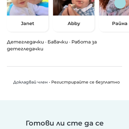
Janet
Abby
Райна
Детегледачки
·
Бавачки
·
Работа за
детегледачки
•
Регистрирайте се безплатно
Докладвай член
Готови ли сте да се