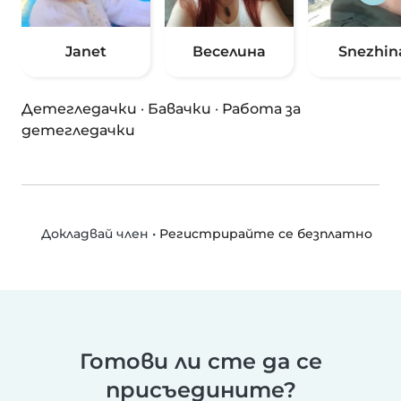
Janet
Веселина
Snezhin
Детегледачки
·
Бавачки
·
Работа за
детегледачки
•
Регистрирайте се безплатно
Докладвай член
Готови ли сте да се
присъедините?