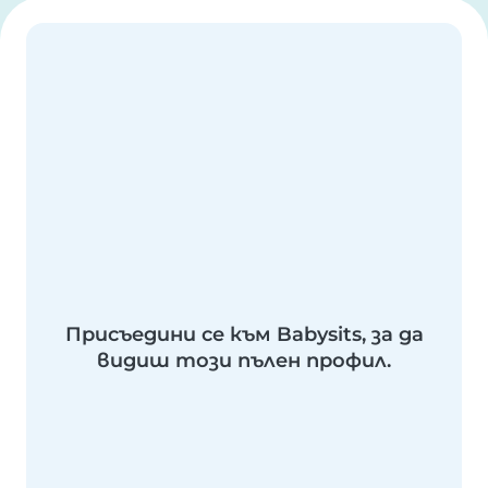
Присъедини се към Babysits, за да
видиш този пълен профил.