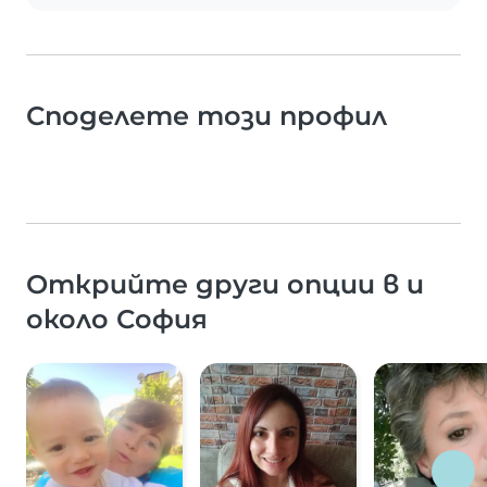
Споделете този профил
Открийте други опции в и
около София