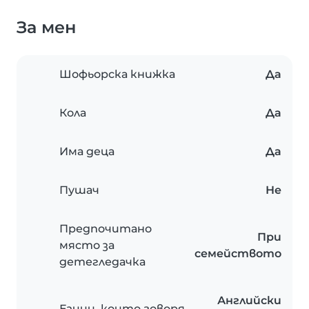
За мен
Шофьорска книжка
Да
Кола
Да
Има деца
Да
Пушач
Не
Предпочитано
При
място за
семейството
детегледачка
Английски
Езици, които говоря