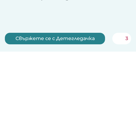
Свържете се с Детегледачка
3
Запишете се сега
Български