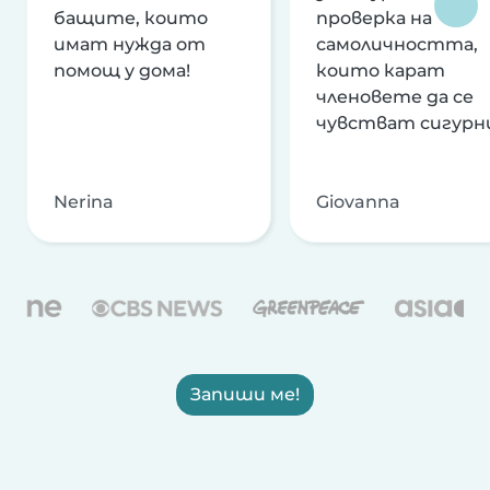
бащите, които
проверка на
имат нужда от
самоличността,
помощ у дома!
които карат
членовете да се
чувстват сигурн
Nerina
Giovanna
Запиши ме!