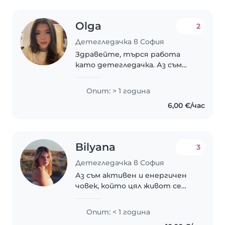
Olga
2
Детегледачка в София
Здравейте, търся работа
като детегледачка. Аз съм
спокойна и отговорна, с добро
отношение към децата.
Опит: > 1 година
Стремя се да създавам
6,00 €/час
сигурна и приятна среда и
подхождам с внимание към
техните..
Bilyana
3
Детегледачка в София
Аз съм активен и енергичен
човек, който цял живот се
занимава със спорт и обича
движението и новите
Опит: < 1 година
предизвикателства.