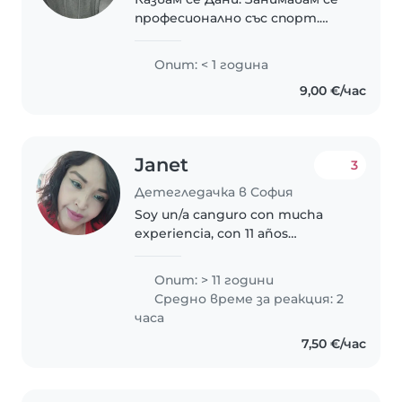
професионално със спорт.
Много обичам децата,
отговорна съм, грижовна съм
Опит: < 1 година
9,00 €/час
Janet
3
Детегледачка в София
Soy un/a canguro con mucha
experiencia, con 11 años
cuidando niños de todas las
edades, especialmente bebés y
Опит: > 11 години
niños pequeños. Soy una
Средно време за реакция: 2
persona imaginativa, divertida y
часа
amigable que..
7,50 €/час