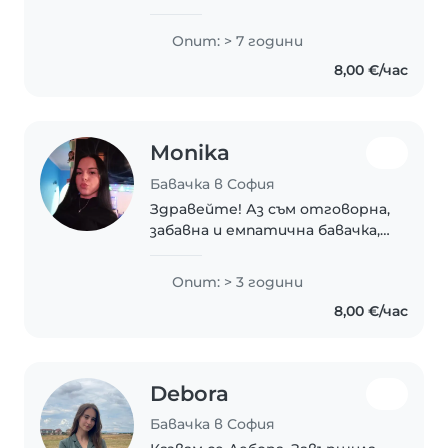
предучилищна и начална
училищна педагогика).
Опит: > 7 години
Работила съм 7 години като
8,00 €/час
преподавател. И малко като
учител по ИИ. В свободното
си време..
Monika
Бавачка в София
Здравейте! Аз съм отговорна,
забавна и емпатична бавачка,
както и доста търпелива и
грижовна. Имам 3 години опит
Опит: > 3 години
в грижа за деца на различни
8,00 €/час
възрасти - от малки дечица
до тийнейджъри...
Debora
Бавачка в София