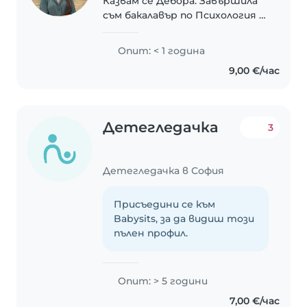
Казвам се Дебора. Завършила
съм бакалавър по Психология и
в момента продължавам
обучението си с
Опит: < 1 година
магистратура по Клинична
9,00 €/час
психология. Избрах да работя
с деца, защото вярвам, че
ранните..
Детегледачка
3
Детегледачка в София
Присъедини се към
Babysits, за да видиш този
пълен профил.
Опит: > 5 години
7,00 €/час