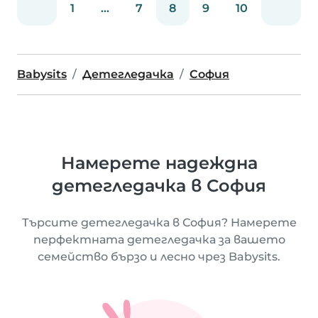
1
...
7
8
9
10
Babysits
Детегледачка
София
Намерете надеждна
детегледачка в София
Търсите детегледачка в София? Намерете
перфектната детегледачка за вашето
семейство бързо и лесно чрез Babysits.