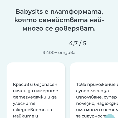
Babysits е платформата,
която семействата най-
много се доверяват.
4,7 / 5
3 400+ отзива
Красив и безопасен
Това приложение 
начин да намерите
супер лесно за
детегледачки и да
използване, супер
улесните
полезно, надеждно
ежедневието на
има много систе
майките и
за сигурност и