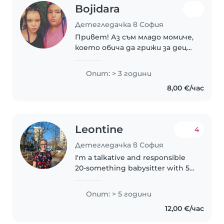
Bojidara
Детегледачка в София
Привет! Аз съм младо момиче,
което обича да грижи за деца.
Имам 3 години опит в
грижата за деца на всички
Опит: > 3 години
възрасти – от бебета до
8,00 €/час
тийнейджъри. Мога да ви
помога с рисуване, четене,..
Leontine
4
Детегледачка в София
I'm a talkative and responsible
20-something babysitter with 5
years of experience caring for
toddlers, preschoolers,
Опит: > 5 години
gradeschoolers, and teenagers.
12,00 €/час
I'm comfortable with pets,
helping..