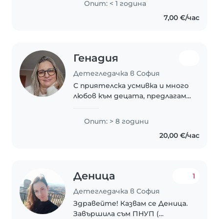
Опит: < 1 година
университет със
7,00 €/час
специалност Философия,
първи курс. Винаги съм
обичала..
Генадия
Детегледачка в София
С приятелска усмивка и много
любов към децата, предлагам
грижа за вашите деца. Имам 8
години опит в грижата за
Опит: > 8 години
деца на различни възрасти -
20,00 €/час
от бебета до тийнейджъри.
Към това имам и..
Деница
1
Детегледачка в София
Здравейте! Казвам се Деница.
Завършила съм ПНУП (