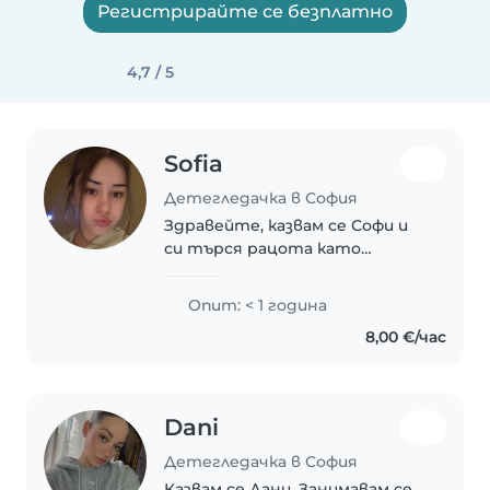
Регистрирайте се безплатно
4,7 / 5
Sofia
Детегледачка в София
Здравейте, казвам се Софи и
си търся рацота като
детегледачка. Отговорна
съм, както и спокойна,
Опит: < 1 година
търпелива и обичам децата.
8,00 €/час
Винаги се разбирам с деца и
те ме харесват :) Говоря
английски..
Dani
Детегледачка в София
Казвам се Дани. Занимавам се