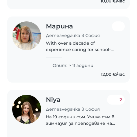
10,00 €/час
Израствала съм с братя и
сестри, което ме е научило да
бъда..
Марина
Детегледачка в София
With over a decade of
experience caring for school-
aged children, I bring a wealth of
knowledge and patience to
Опит: > 11 години
every family I work with. As an
12,00 €/час
experienced parent and teacher,
I understand..
Niya
2
Детегледачка в София
На 19 години съм. Учила съм в
гимназия за преподаване на
чужди езици- английски и
испански. Сега уча в Софийски