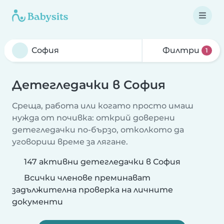
Филтри
1
Детегледачки в София
Среща, работа или когато просто имаш
нужда от почивка: открий доверени
детегледачки по-бързо, отколкото да
уговориш време за лягане.
147 активни детегледачки в София
Всички членове преминават
задължителна проверка на личните
документи