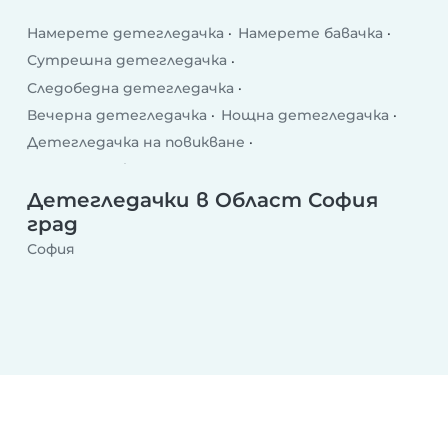
Намерете детегледачка
Намерете бавачка
Сутрешна детегледачка
Следобедна детегледачка
Вечерна детегледачка
Нощна детегледачка
Детегледачка на повикване
Детегледачка след училище
Делнична детегледачка
Уикенд детегледачка
Детегледачки в Област София
град
София