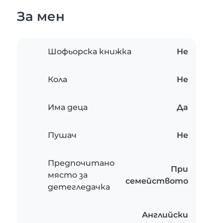
За мен
Шофьорска книжка
Не
Кола
Не
Има деца
Да
Пушач
Не
Предпочитано
При
място за
семейството
детегледачка
Английски