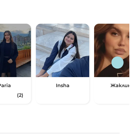
Paria
Insha
Жаклин
(2)