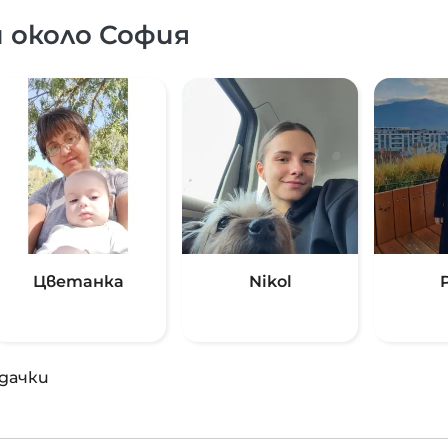
 около София
Цветанка
Nikol
дачки