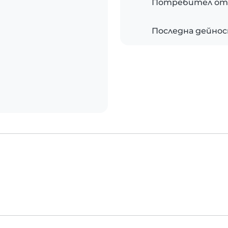
Потребител от
Последна дейно