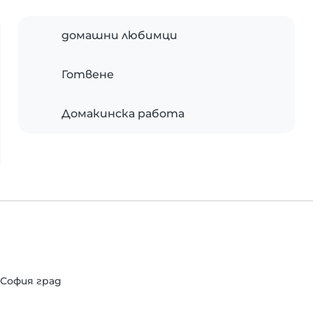
домашни любимци
Готвене
Домакинска работа
т София град