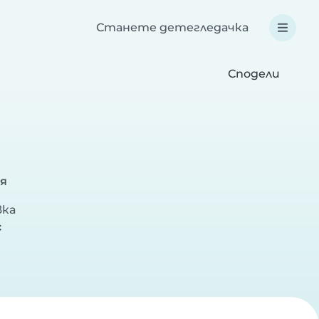
Станете детегледачка
Сподели
я
вка
с