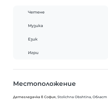
Четене
Музика
Език
Игри
Местоположение
Детегледачка в София
, Stolichna Obshtina, Облас