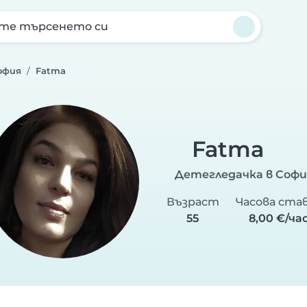
те търсенето си
офия
Fatma
Fatma
Детегледачка в Софи
Възраст
Часова ста
55
8,00 €/ча