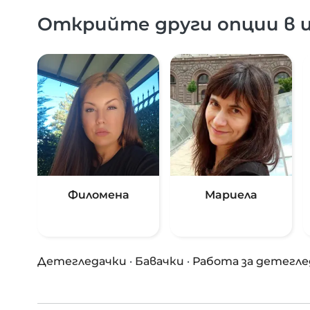
Открийте други опции в и
Филомена
Мариела
Детегледачки
·
Бавачки
·
Работа за детегле