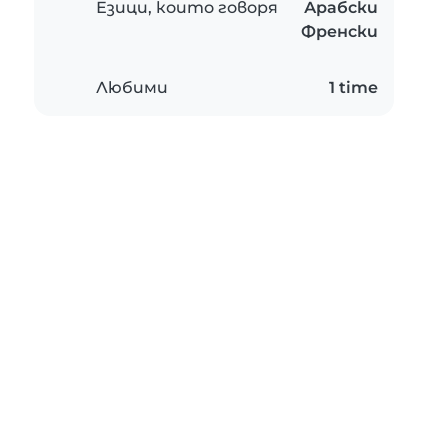
Езици, които говоря
Арабски
Френски
Любими
1 time