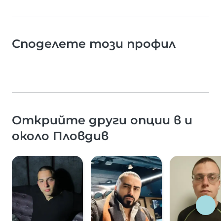
Споделете този профил
Открийте други опции в и
около Пловдив