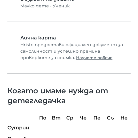
Малко дете
•
Ученик
Лична карта
Hristo предостави официален документ за
самоличност и успешно премина
проверките за снимка.
Научете повече
Когато имаме нужда от
детегледачка
По
Вт
Ср
Че
Пе
Съ
Не
Сутрин