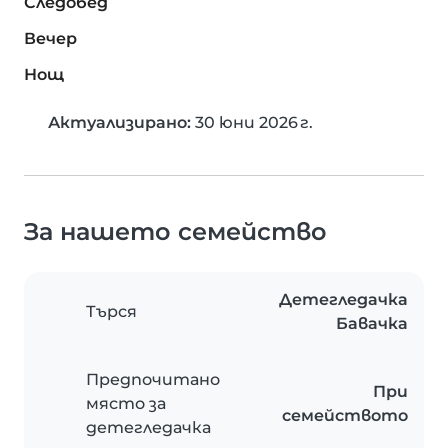
Следобед
Вечер
Нощ
Актуализирано:
30 юни 2026 г.
За нашето семейство
Детегледачка
Търся
Бавачка
Предпочитано
При
място за
семейството
детегледачка