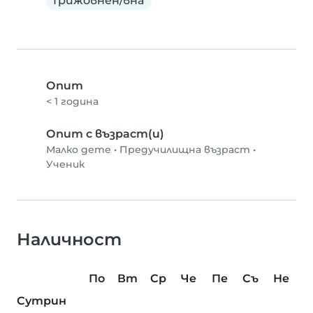
Грижовнен/вна
Опит
< 1 година
Опит с възраст(и)
Малко дете
•
Предучилищна възраст
•
Ученик
Наличност
По
Вт
Ср
Че
Пе
Съ
Не
Сутрин