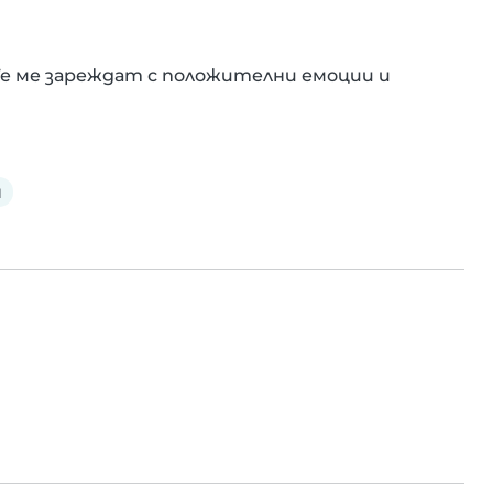
Те ме зареждат с положителни емоции и 
н