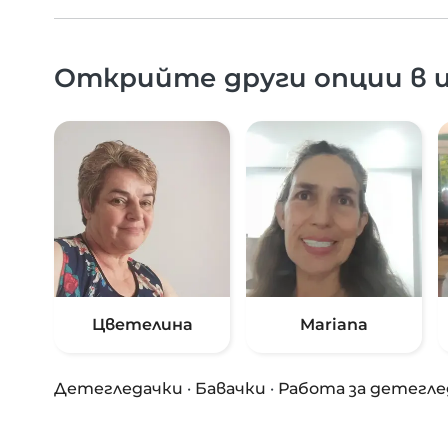
Открийте други опции в и
Цветелина
Mariana
Детегледачки
·
Бавачки
·
Работа за детегле