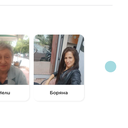
Нели
Боряна