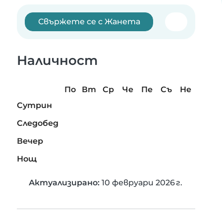
Свържете се с Жанета
Наличност
По
Вт
Ср
Че
Пе
Съ
Не
Сутрин
Следобед
Вечер
Нощ
Актуализирано:
10 февруари 2026 г.