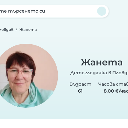
те търсенето си
ловдив
Жанета
Жанета
Детегледачка в Пловд
Възраст
Часова ста
61
8,00 €/ча