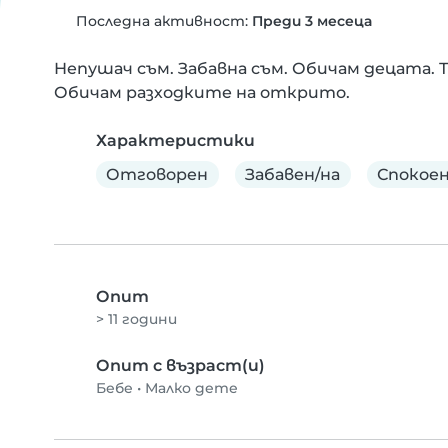
Последна активност:
Преди 3 месеца
Непушач съм. Забавна съм. Обичам децата. 
Обичам разходките на открито.
Характеристики
Отговорен
Забавен/на
Спокое
Опит
> 11 години
Опит с възраст(и)
Бебе
•
Малко дете