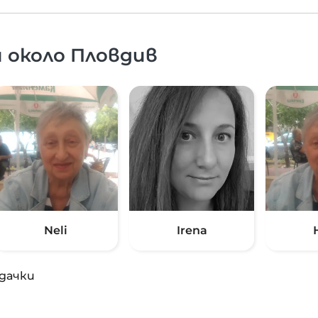
 около Пловдив
Neli
Irena
дачки