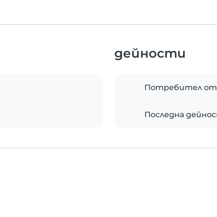
дейности
Потребител от
Последна дейно