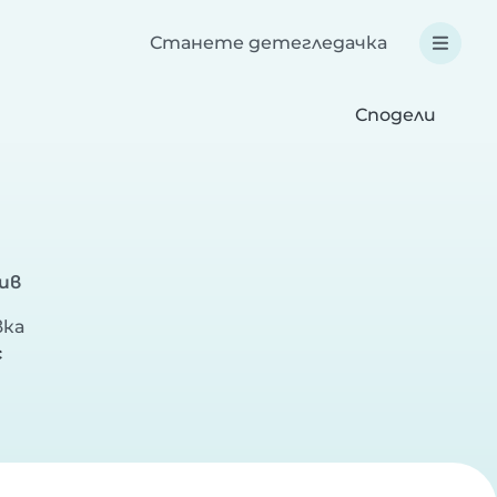
Станете детегледачка
Сподели
ив
вка
с