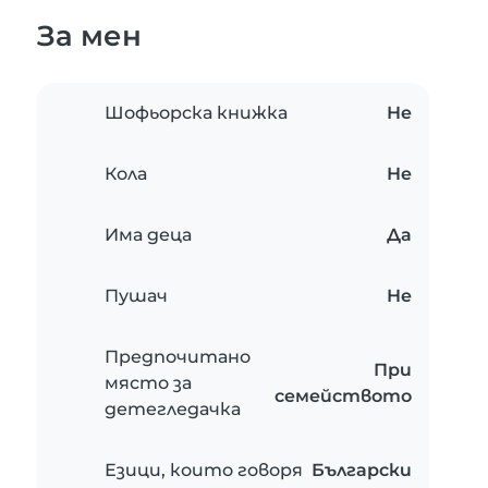
За мен
Шофьорска книжка
Не
Кола
Не
Има деца
Да
Пушач
Не
Предпочитано
При
място за
семейството
детегледачка
Езици, които говоря
Български