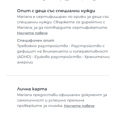
Опит с деца със специални нужди
Mariana е сертифициран по грижи за деца със
специални нужди. Свържете се директно с
Mariana, за да потвърдите сертификатите.
Научете повече
Специфичен опит
Тревожно разстройство
•
Разстройство с
дефицит на вниманието и хиперактивност
(ADHD)
•
Езиково разстройство
•
Хранителни
алергии
Лична карта
Mariana предостави официален документ за
самоличност и успешно премина
проверките за снимка.
Научете повече