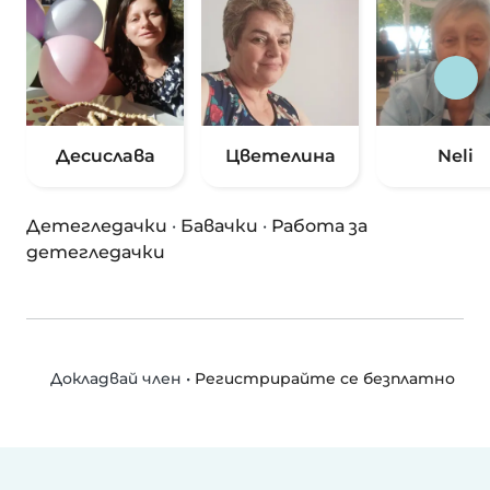
Десислава
Цветелина
Neli
Детегледачки
·
Бавачки
·
Работа за
детегледачки
•
Регистрирайте се безплатно
Докладвай член