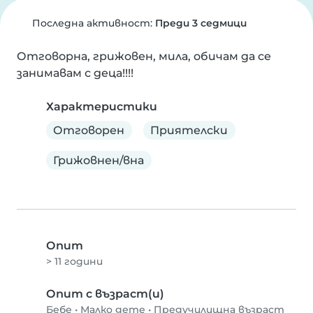
Последна активност:
Преди 3 седмици
Отговорна, грижовен, мила, обичам да се 
занимавам с деца!!!!
Характеристики
Отговорен
Приятелски
Грижовнен/вна
Опит
> 11 години
Опит с възраст(и)
Бебе
•
Малко дете
•
Предучилищна възраст