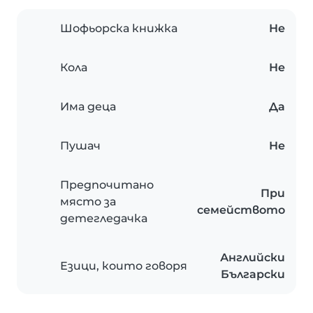
Шофьорска книжка
Не
Кола
Не
Има деца
Да
Пушач
Не
Предпочитано
При
място за
семейството
детегледачка
Английски
Езици, които говоря
Български