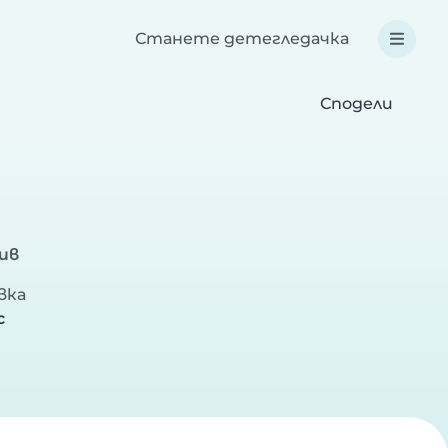
Станете детегледачка
Сподели
ив
вка
с