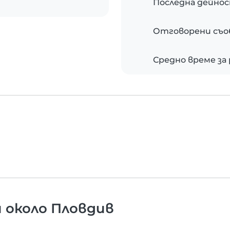
Последна дейно
Отговорени съ
Средно време за
 около Пловдив