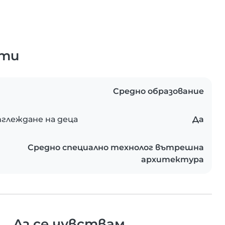
ати
Средно образование
глеждане на деца
Да
Средно специално технолог вътрешна
архитектура
Аз се чувствам