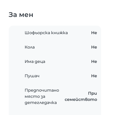
За мен
Шофьорска книжка
Не
Кола
Не
Има деца
Не
Пушач
Не
Предпочитано
При
място за
семейството
детегледачка