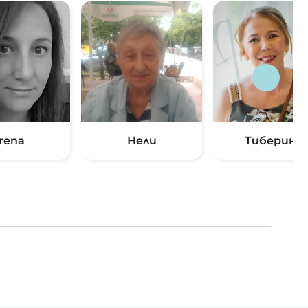
Irena
Нели
Тиберина