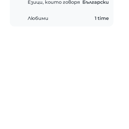
Езици, които говоря
Български
Любими
1 time