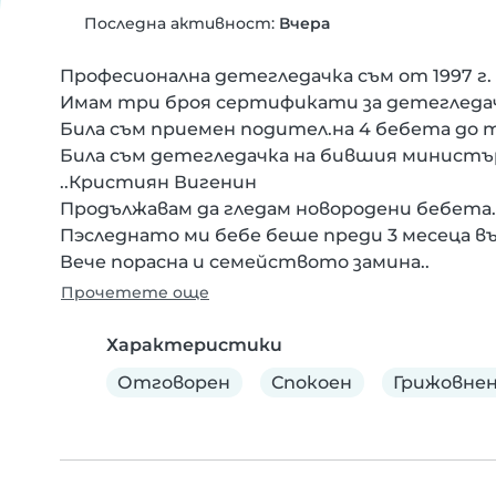
Последна активност:
Вчера
Професионална детегледачка съм от 1997 г.

Имам три броя сертификати за детегледачк
Била съм приемен подител.на 4 бебета до 
Била съм детегледачка на бившия министър
..Кристиян Вигенин

Продължавам да гледам новородени бебета.

Пэследнато ми бебе беше преди 3 месеца въ
Вече порасна и семейството замина..
Прочетете още
Характеристики
Отговорен
Спокоен
Грижовнен