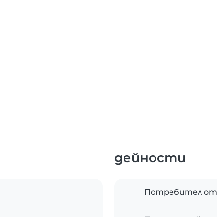
дейности
Потребител от