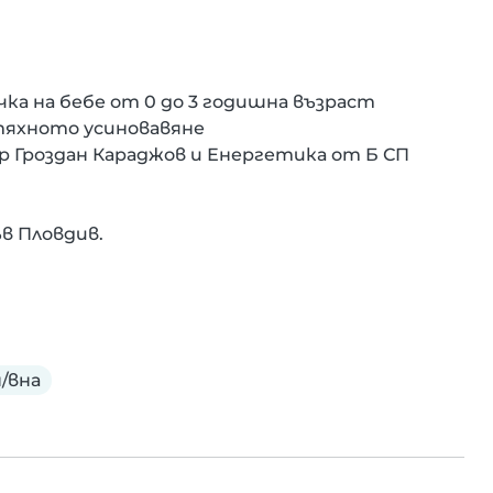
а на бебе от 0 до 3 годишна възраст

тяхното усиновавяне

 Гроздан Караджов и Енергетика от Б СП 
в Пловдив.

/вна