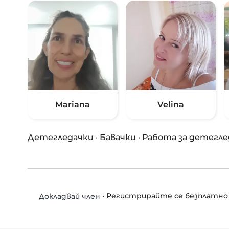
Mariana
Velina
Детегледачки
·
Бавачки
·
Работа за детегле
•
Регистрирайте се безплатно
Докладвай член