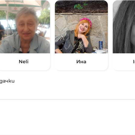
Neli
Ина
дачки