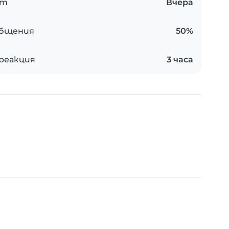
ст
Вчера
общения
50%
 реакция
3 часа