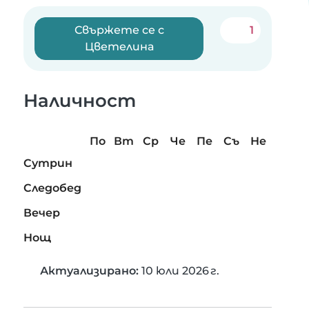
Свържете се с
1
Цветелина
Наличност
По
Вт
Ср
Че
Пе
Съ
Не
Сутрин
Следобед
Вечер
Нощ
Актуализирано:
10 юли 2026 г.