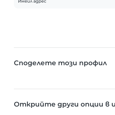
Имейл адрес
Споделете този профил
Открийте други опции в и