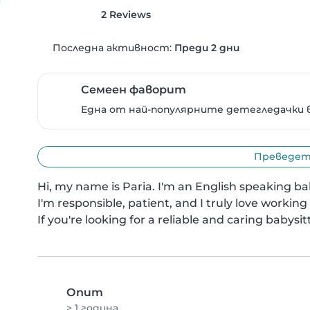
2 Reviews
Последна активност:
Преди 2 дни
Семеен фаворит
Една от най-популярните детегледачки в
Преведете
Hi, my name is Paria. I'm an English speaking bab
I'm responsible, patient, and I truly love working 
If you're looking for a reliable and caring babysit
Опит
> 1 година