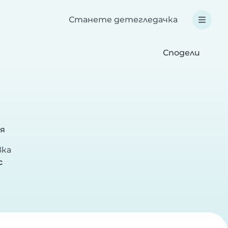
Станете детегледачка
Сподели
я
вка
с