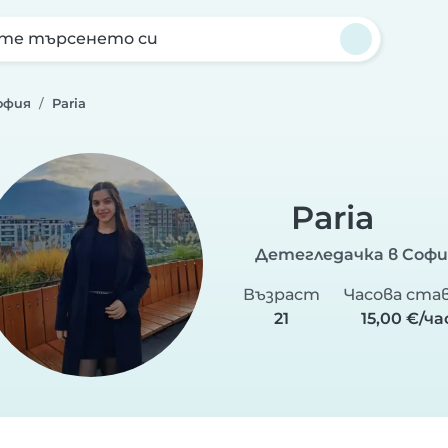
те търсенето си
офия
Paria
Paria
Детегледачка в Софи
Възраст
Часова ста
21
15,00 €/ча