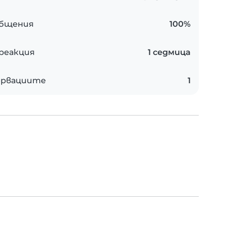
общения
100%
 реакция
1 седмица
ервациите
1