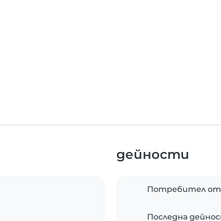
дейности
Потребител от
Последна дейно