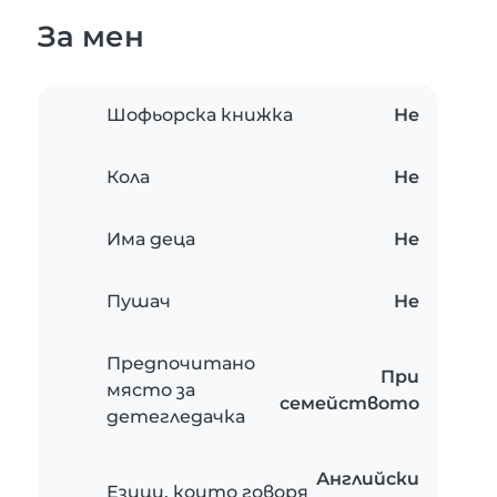
За мен
Шофьорска книжка
Не
Кола
Не
Има деца
Не
Пушач
Не
Предпочитано
При
място за
семейството
детегледачка
Английски
Езици, които говоря