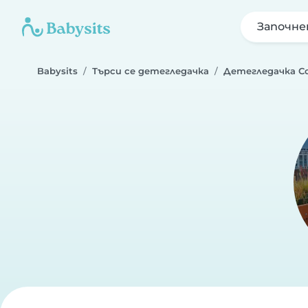
Започне
Babysits
Търси се детегледачка
Детегледачка С