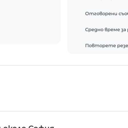
Отговорени съ
Средно време за
Повторете рез