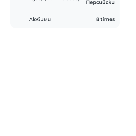
Персийски
Любими
8 times