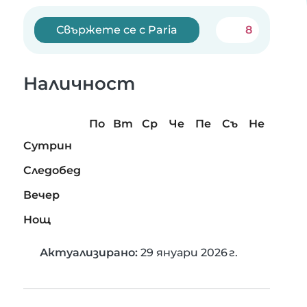
Свържете се с Paria
8
Наличност
По
Вт
Ср
Че
Пе
Съ
Не
Сутрин
Следобед
Вечер
Нощ
Актуализирано:
29 януари 2026 г.