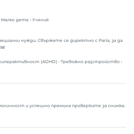
•
Малко дете
•
Ученик
пециални нужди. Свържете се директно с Paria, за да
че
 хиперактивност (ADHD)
•
Тревожно разстройство
•
моличност и успешно премина проверките за снимка.