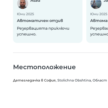
Asad
J
Юни 2025
Юни 2025
Автоматичен отзив
Автома
Резервацията приключи
Резерва
успешно.
успешно
Местоположение
Детегледачка в София
, Stolichna Obshtina, Облас