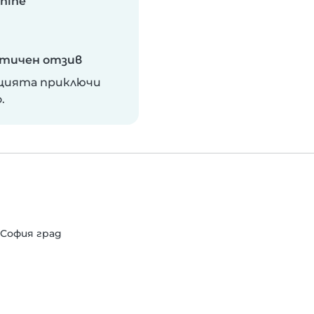
anine
тичен отзив
цията приключи
.
т София град