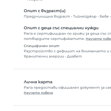
Опит с възраст(и)
Предучилищна възраст
•
Тийнейджър
•
Бебе
Опит с деца със специални нужди
Paria е сертифициран по грижи за деца със с
потвърдите сертификатите.
Научете пове
Специфичен опит
Разстройство с дефицит на вниманието и
Хранителни алергии
•
Диабет
Лична карта
Paria предостави официален документ за са
Научете повече