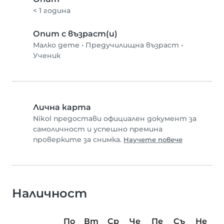
< 1 година
Опит с възраст(и)
Малко дете
•
Предучилищна възраст
•
Ученик
Лична карта
Nikol предостави официален документ за
самоличност и успешно премина
проверките за снимка.
Научете повече
Наличност
По
Вт
Ср
Че
Пе
Съ
Не