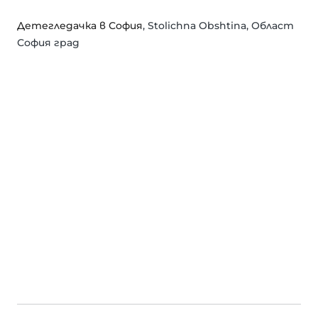
Детегледачка в София
, Stolichna Obshtina, Област
София град