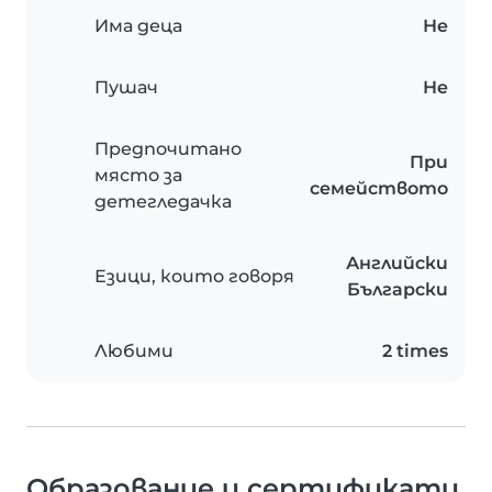
Има деца
Не
Пушач
Не
Предпочитано
При
място за
семейството
детегледачка
Английски
Езици, които говоря
Български
Любими
2 times
Образование и сертификати