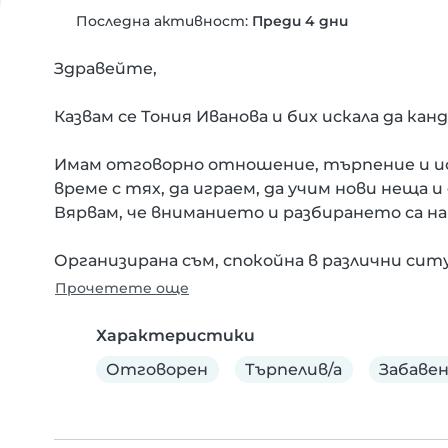
Последна активност:
Преди 4 дни
Здравейте,

Казвам се Тония Иванова и бих искала да ка
Имам отговорно отношение, търпение и иск
време с тях, да играем, да учим нови неща и
Вярвам, че вниманието и разбирането са на
Организирана съм, спокойна в различни ситу
Прочетете още
Характеристики
Отговорен
Търпелив/а
Забавен