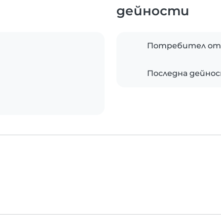
дейности
Потребител от
Последна дейно