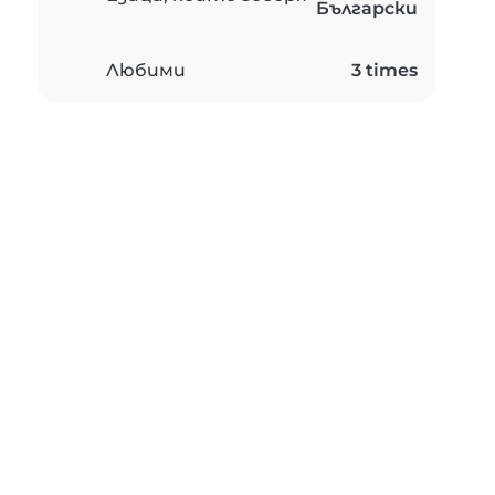
Български
Любими
3 times