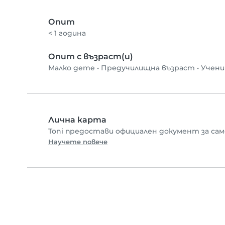
Опит
< 1 година
Опит с възраст(и)
Малко дете
•
Предучилищна възраст
•
Учени
Лична карта
Toni предостави официален документ за сам
Научете повече