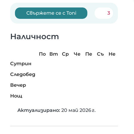
Свържете се с Toni
3
Наличност
По
Вт
Ср
Че
Пе
Съ
Не
Сутрин
Следобед
Вечер
Нощ
Актуализирано:
20 май 2026 г.