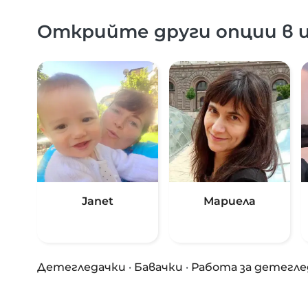
Открийте други опции в и
Janet
Мариела
Детегледачки
·
Бавачки
·
Работа за детегле