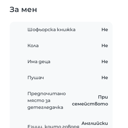
За мен
Шофьорска книжка
Не
Кола
Не
Има деца
Не
Пушач
Не
Предпочитано
При
място за
семейството
детегледачка
Английски
Езици, които говоря