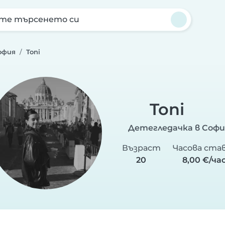
те търсенето си
офия
Toni
Toni
Детегледачка в Софи
Възраст
Часова ста
20
8,00 €/ча