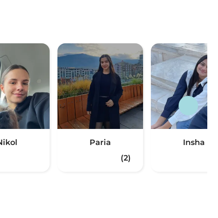
Nikol
Paria
Insha
(2)