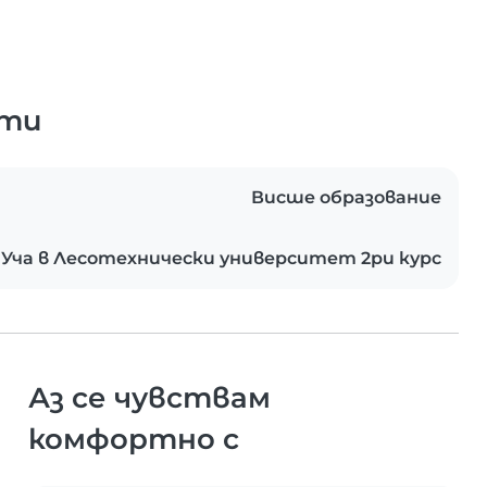
ати
Висше образование
Уча в Лесотехнически университет 2ри курс
Аз се чувствам
комфортно с