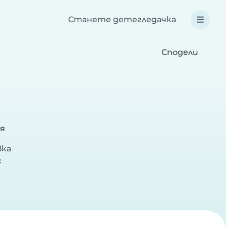
Станете детегледачка
Сподели
я
вка
с