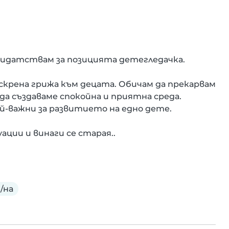
ндидатствам за позицията детегледачка.

рена грижа към децата. Обичам да прекарвам 
 да създаваме спокойна и приятна среда. 
й-важни за развитието на едно дете.

ации и винаги се старая..
/на