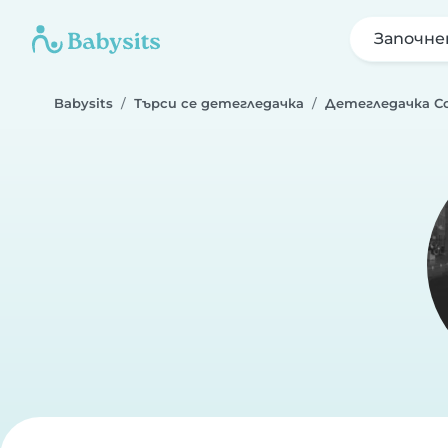
Започне
Babysits
Търси се детегледачка
Детегледачка С