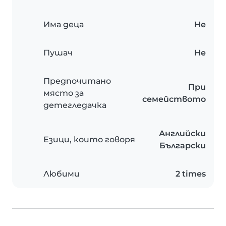
Има деца
Не
Пушач
Не
Предпочитано
При
място за
семейството
детегледачка
Английски
Езици, които говоря
Български
Любими
2 times