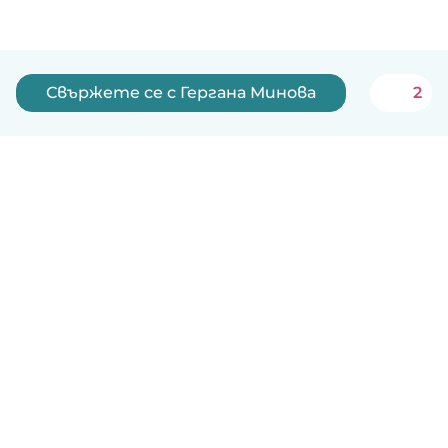
Свържете се с Гергана Минова
2
Български
Как работи
Помощ
Условия и поверителност
Ценообразуване
Фирмени данни
Детегледачки за работа