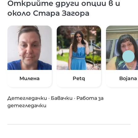
Открийте други опции в и
около Стара Загора
Милена
Petq
Bojana
Детегледачки
·
Бавачки
·
Работа за
детегледачки