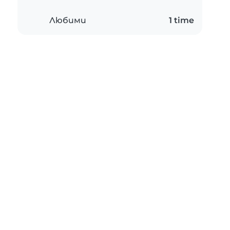
Любими
1 time