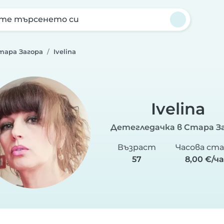
те търсенето си
тара Загора
Ivelina
Ivelina
Детегледачка в Стара З
Възраст
Часова ста
57
8,00 €/ч