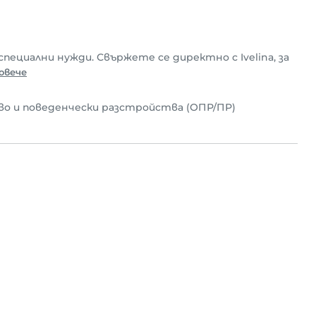
 специални нужди. Свържете се директно с Ivelina, за
овече
о и поведенчески разстройства (ОПР/ПР)