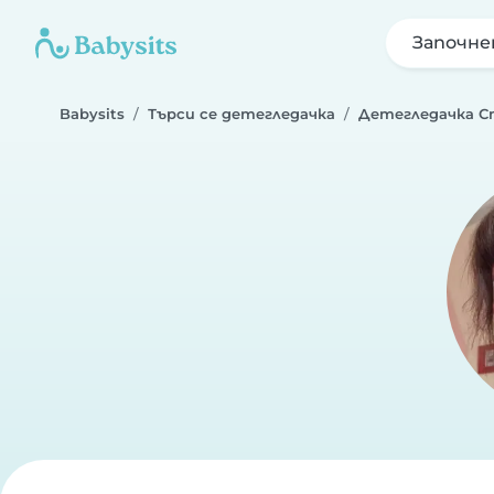
Започне
Babysits
Търси се детегледачка
Детегледачка С