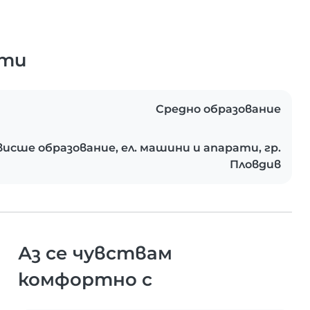
ати
Средно образование
висше образование, ел. машини и апарати, гр.
Пловдив
Аз се чувствам
комфортно с