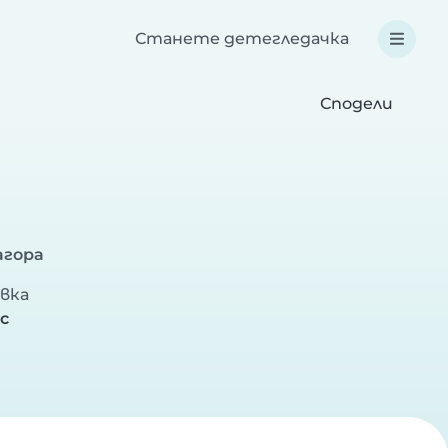
Станете детегледачка
Сподели
агора
вка
ас