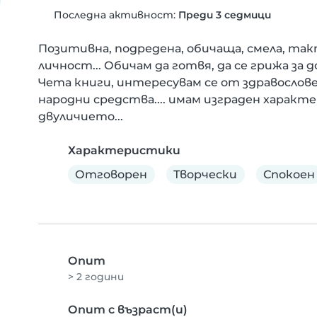
Последна активност:
Преди 3 седмици
Позитивна, подредена, обичаща, смела, так
личност... Обичам да готвя, да се грижа за 
Чета книги, интересувам се от здравослове
народни средства.... имам изграден характер
двуличието...
Характеристики
Отговорен
Творчески
Спокоен
Опит
> 2 години
Опит с възраст(и)