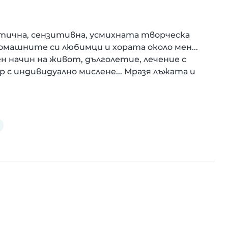
тична, сензитивна, усмихната творческа 
домашните си любимци и хората около мен... 
н начин на живот, дълголетие, лечение с 
 с индивидуално мислене... Мразя лъжата и 