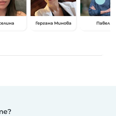
селина
Гергана Минова
Павел
те?