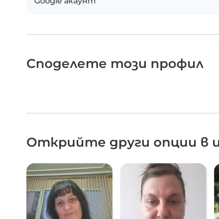
Google акаунт
Споделете този профил
Открийте други опции в и