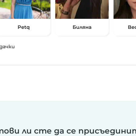
Petq
Биляна
Ве
дачки
тови ли сте да се присъедини