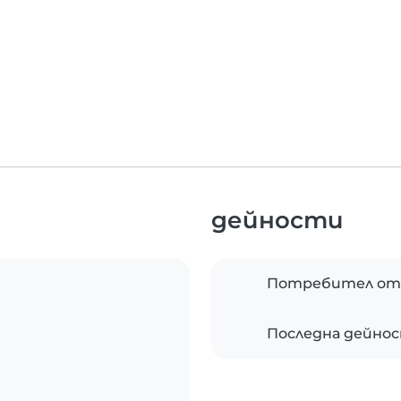
дейности
Потребител от
Последна дейно