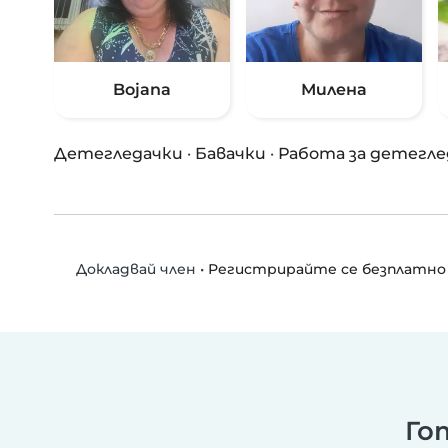
Bojana
Милена
Детегледачки
·
Бавачки
·
Работа за детегле
•
Регистрирайте се безплатно
Докладвай член
Го