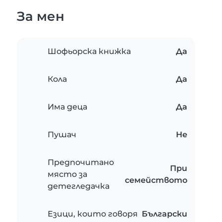
За мен
Шофьорска книжка
Да
Кола
Да
Има деца
Да
Пушач
Не
Предпочитано
При
място за
семейството
детегледачка
Езици, които говоря
Български