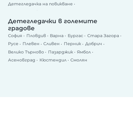
Детегледачка на повикване
Детегледачка след училище
Делнична детегледачка
Уикенд детегледачка
Детегледачки в големите
градове
София
Пловдив
Варна
Бургас
Стара Загора
Русе
Плевен
Сливен
Перник
Добрич
Велико Търново
Пазарджик
Ямбол
Асеновград
Кюстендил
Смолян