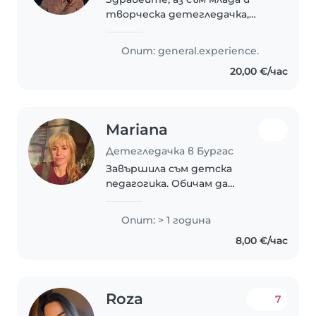
творческа детегледачка,
която обича да работи с деца.
Имам опит в грижата на
Опит: general.experience.
бебета и малки деца. Говор
20,00 €/час
английски и български и ми се
радва да помагам с рисуване,..
Mariana
Детегледачка в Бургас
Завършила съм детска
педагогика. Обичам да
рисувам, да чета и да играя с
децата, а също така имам
Опит: > 1 година
опит в спортни и музикални
8,00 €/час
дейности. Говоря български и
руски. Имам сертификат за..
Roza
7