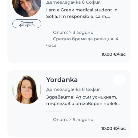
Детегледачка в София
I am a Greek medical student in
Sofia. I'm responsible, calm,
friendly and I have a lot of
Семеен
фаворит
patience .I speak Greek, English,
Опит: > 3 години
and a little Bulgarian. I have
Средно време за реакция: 4
experience with young children..
часа
10,00 €/час
Yordanka
Детегледачка в София
Здравейте! Аз съм усмихнат,
търпелив и отговорен човек
с искрено отношение към
децата. Вярвам, че всяко
Опит: > 5 години
дете заслужава внимание,
10,00 €/час
грижа и разбиране. За мен е
важно родителите да се..