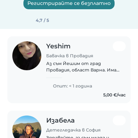
Регистрирайте се безплатно
4,7 / 5
Yeshim
Бавачка в Провадия
Аз съм Йешим от град
Провадия, област Варна. Имам
висше образование,
направление икономика.
Опит: < 1 година
Владея български език, турски
5,00 €/час
език и английски език. Имам
опит в чужбина в Европейски
проект..
Изабела
Детегледачка в София
Здравейте, аз съм млада и