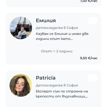
7,00 €/час
помощ, което ми дава
допълнителна сигурност при
грижата..
Емилия
Детегледачка в София
Казвам се Емилия и имам две
години опит като
детегледачка в Лондон.
Грижила съм се за двегодишно
Опит: > 2 години
дете и съм помагала с
9,50 €/час
подготовката и домашните
на деца в предучилищна
възраст. Майка..
Patricia
Детегледачка в София
Експерт съм по строене на
крепости от възглавници,
организиране на забавни игри
и водене на много важни