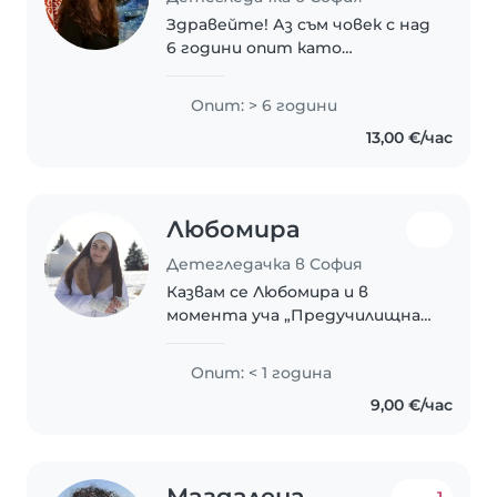
Здравейте! Аз съм човек с над
6 години опит като
детегледачка и педагог. Имам
образование и над 20г. опит в
Опит: > 6 години
сферата на изкуствата,
13,00 €/час
включително и управленски
такъв. Децата ме приемат..
Любомира
Детегледачка в София
Казвам се Любомира и в
момента уча „Предучилищна
и начална училищна
педагогика“. Обичам
Опит: < 1 година
работата с деца и именно
9,00 €/час
затова търся работа като
детегледачка. Имала съм
възможност да се грижа..
Магдалена