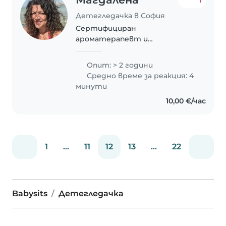
1
Детегледачка в София
Сертифициран
ароматерапевт и
квалифициран масажист
терапевт с опит в грижата
Опит: > 2 години
за хора и деца. От една година
Средно време за реакция: 4
работя почасово като
минути
детегледачка на малки деца.
10,00 €/час
Отговорна, грижовна и
позитивна..
1
...
11
12
13
...
22
Babysits
Детегледачка