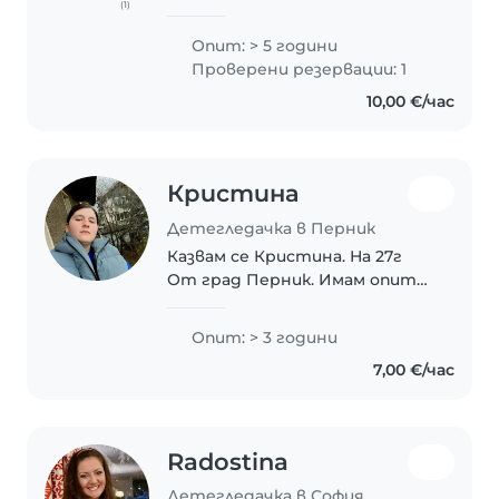
(1)
грижата за децата не е
просто ангажимент, а
Опит: > 5 години
призвание, което изпълвам с
Проверени резервации: 1
много търпение и внимание.
10,00 €/час
Вярвам, че всяко дете
заслужава..
Кристина
Детегледачка в Перник
Казвам се Кристина. На 27г
От град Перник. Имам опит
над 3г. с деца от 0 до 6 г
Обичам децата и ми доставя
Опит: > 3 години
удоволствие да се грижа за
7,00 €/час
тях. Забавна и креативна съм.
Учила съм предучилищна..
Radostina
Детегледачка в София