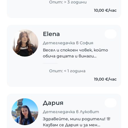
Опит: > 3 години
разговори за любими животни,
10,00 €/час
мечти и големи детски
планове. 😊 Обичам да
прекарвам..
Elena
Детегледачка в София
Весел и спокоен човек, който
обича децата и винаги
подхожда с търпение и
усмивка. Лесно се адаптирам и
Опит: < 1 година
обичам да помагам
19,00 €/час
Дария
Детегледачка в Луковит
Здравейте, мили родители! 🌸
Казвам се Дария и за мен