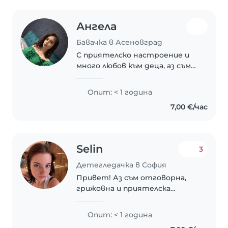
Ангела
Бавачка в Асеновград
С приятелско настроение и
много любов към деца, аз съм
млада бавачка, готова да се
грижа за вашите малки. Имам
Опит: < 1 година
опит с деца на различни
7,00 €/час
възрасти, включително
бебета, предшколни и
ученици...
Selin
3
Детегледачка в София
Привет! Аз съм отговорна,
грижовна и приятелска
детегледачка, която обича да
играе, чете и рисува с деца.
Опит: < 1 година
Имам сертификат за първа