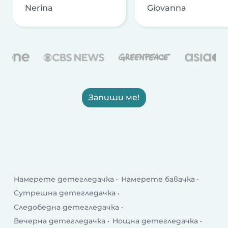
Nerina
Giovanna
Запиши ме!
Намерете детегледачка
Намерете бавачка
Сутрешна детегледачка
Следобедна детегледачка
Вечерна детегледачка
Нощна детегледачка