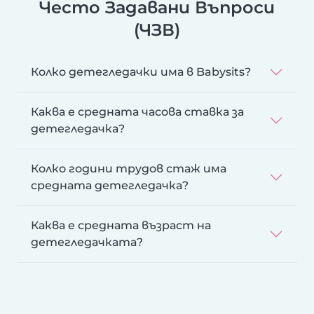
Често Задавани Въпроси
(ЧЗВ)
Колко детегледачки има в Babysits?
Каква е средната часова ставка за
детегледачка?
Колко години трудов стаж има
средната детегледачка?
Каква е средната възраст на
детегледачката?