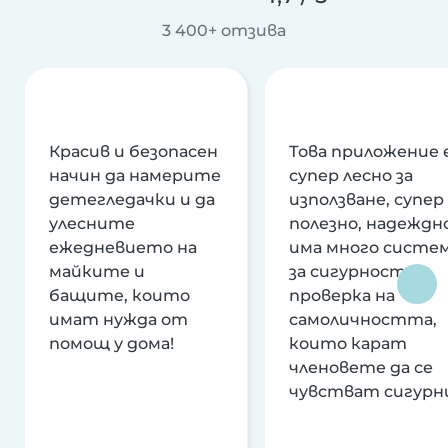
3 400+ отзива
Красив и безопасен
Това приложение 
начин да намерите
супер лесно за
детегледачки и да
използване, супер
улесните
полезно, надеждно
ежедневието на
има много систе
майките и
за сигурност и
бащите, които
проверка на
имат нужда от
самоличността,
помощ у дома!
които карат
членовете да се
чувстват сигурн