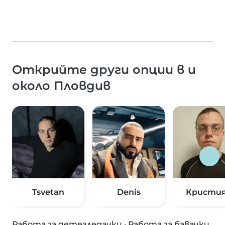
Открийте други опции в и
около Пловдив
Tsvetan
Denis
Кристи
Работа за детегледачки
·
Работа за бавачки