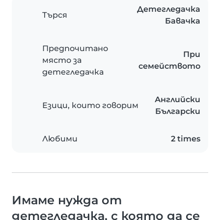
Детегледачка
Търся
Бавачка
Предпочитано
При
място за
семейството
детегледачка
Английски
Езици, които говорим
Български
Любими
2 times
Имаме нужда от
детегледачка, с която да се