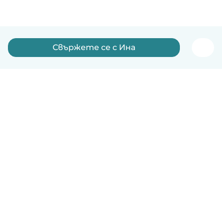
Свържете се с Ина
Български
Как работи
Помощ
Условия и поверителност
Ценообразуване
Фирмени данни
Детегледачки за работа