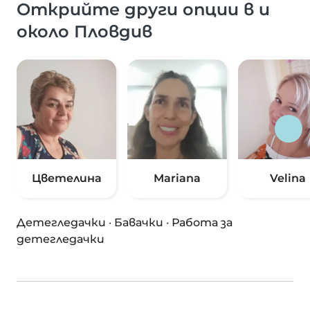
Открийте други опции в и
около Пловдив
Цветелина
Mariana
Velina
Детегледачки
·
Бавачки
·
Работа за
детегледачки