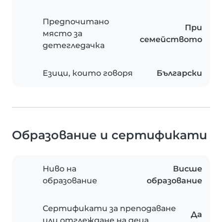
Предпочитано
При
място за
семейството
детегледачка
Езици, които говоря
Български
Образование и сертификати
Ниво на
Висше
образование
образование
Сертификати за преподаване
Да
или отглеждане на деца