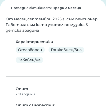
Последна активност:
Преди 2 месеца
От месец септември 2025 г. съм пенсионер.

Работила съм като учител по музика в 
детска градина
Характеристики
Отговорен
Грижовнен/вна
Забавен/на
Опит
> 11 години
Опит с възраст(и)