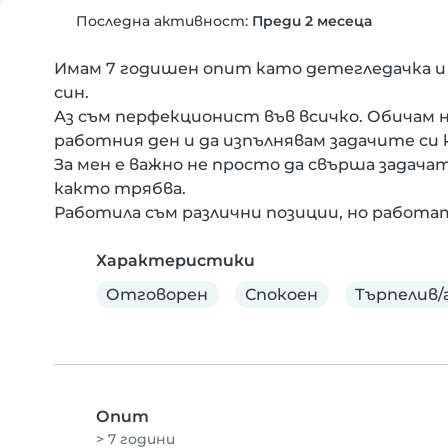
Последна активност:
Преди 2 месеца
Имам 7 годишен опит като детегледачка и
син.

Аз съм перфекционист във всичко. Обичам н
работния ден и да изпълнявам задачите си 
За мен е важно не просто да свърша задачата,
както трябва.

Работила съм различни позиции, но работата
Характеристики
Отговорен
Спокоен
Търпелив/
Опит
> 7 години