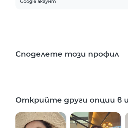
Google акаунт
Споделете този профил
Открийте други опции в и