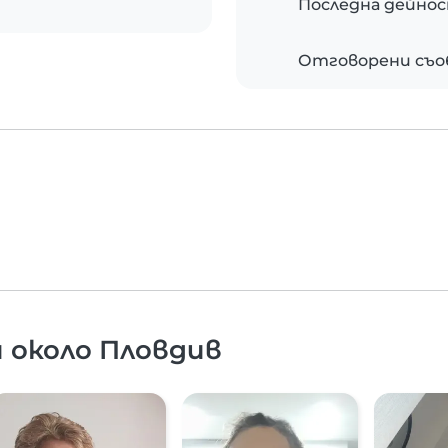
Последна дейно
Отговорени съ
 около Пловдив