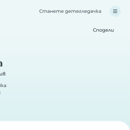
Станете детегледачка
Сподели
а
ив
вка
с