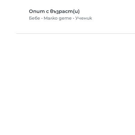
Опит с възраст(и)
Бебе
•
Малко дете
•
Ученик