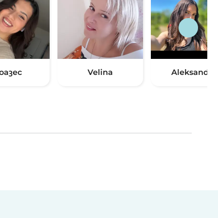
оазес
Velina
Aleksandra