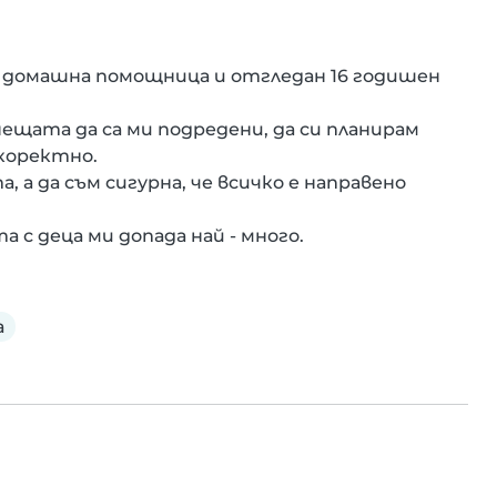
 домашна помощница и отгледан 16 годишен 
ещата да са ми подредени, да си планирам 
коректно.

 а да съм сигурна, че всичко е направено 
 с деца ми допада най - много.
а