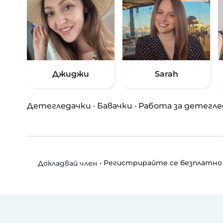
Джиджи
Sarah
Детегледачки
·
Бавачки
·
Работа за детегле
•
Регистрирайте се безплатно
Докладвай член