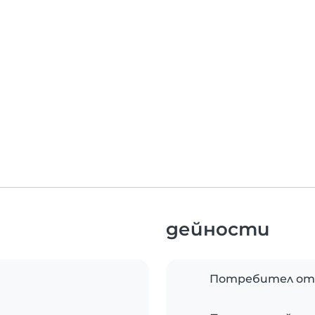
дейности
Потребител от