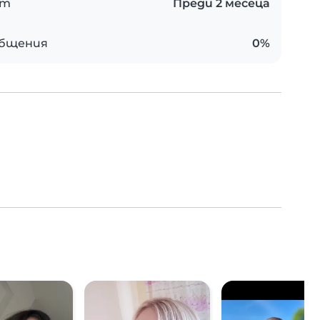
ст
Преди 2 месеца
общения
0%