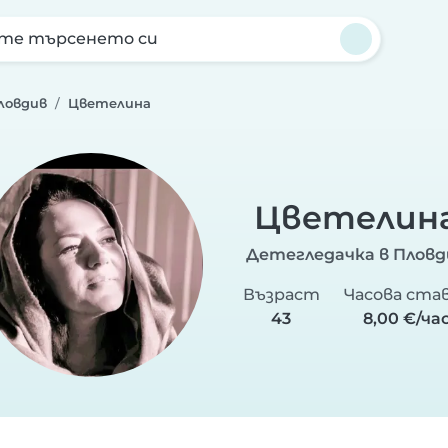
те търсенето си
ловдив
Цветелина
Цветелин
Детегледачка в Пловд
Възраст
Часова ста
43
8,00 €/ча