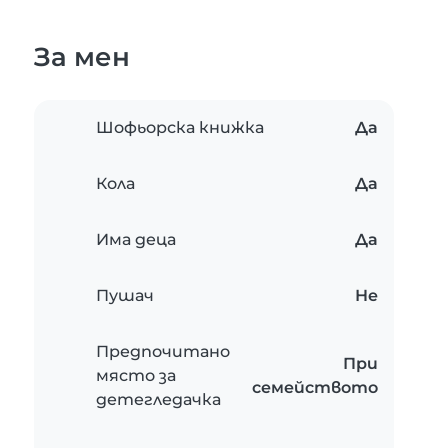
За мен
Шофьорска книжка
Да
Кола
Да
Има деца
Да
Пушач
Не
Предпочитано
При
място за
семейството
детегледачка