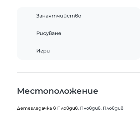
Занаятчийство
Рисуване
Игри
Местоположение
Детегледачка в Пловдив
, Пловдив, Пловдив