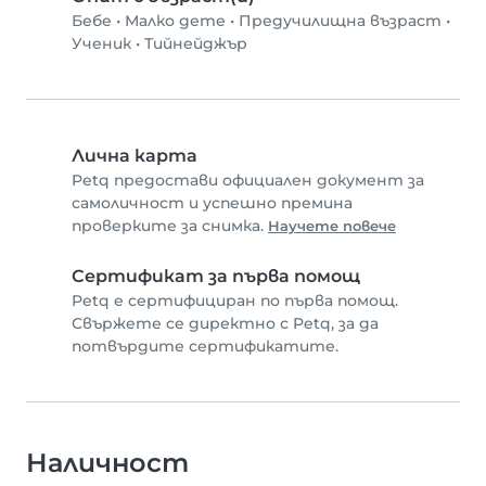
Бебе
•
Малко дете
•
Предучилищна възраст
•
Ученик
•
Тийнейджър
Лична карта
Petq предостави официален документ за
самоличност и успешно премина
проверките за снимка.
Научете повече
Сертификат за първа помощ
Petq е сертифициран по първа помощ.
Свържете се директно с Petq, за да
потвърдите сертификатите.
Наличност