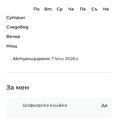
По
Вт
Ср
Че
Пе
Съ
Не
Сутрин
Следобед
Вечер
Нощ
Актуализирано:
7 юли 2026 г.
За мен
Шофьорска книжка
Да