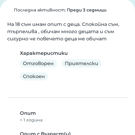
Последна активност:
Преди 3 седмици
На 18 съм имам опит с деца. Спокойна съм, 
търпелива , обичам много децата и съм 
сигурно че повечето деца ме обичат
Характеристики
Отговорен
Приятелски
Спокоен
Опит
< 1 година
Опит с възраст(и)