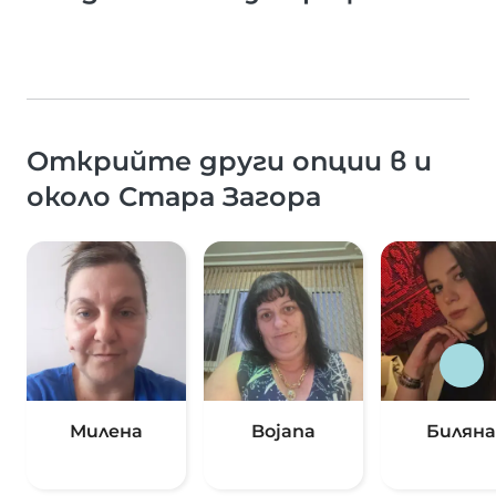
Открийте други опции в и
около Стара Загора
Милена
Bojana
Биляна