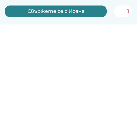
Свържете се с Йоана
1
Български
Как работи
Помощ
Условия и поверителност
Ценообразуване
Фирмени данни
Детегледачки за работа
стандарти на Общността