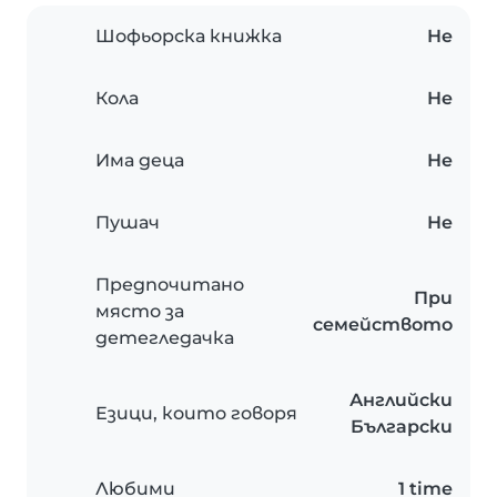
Шофьорска книжка
Не
Кола
Не
Има деца
Не
Пушач
Не
Предпочитано
При
място за
семейството
детегледачка
Английски
Езици, които говоря
Български
Любими
1 time