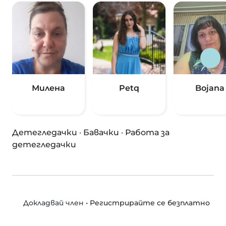
Милена
Petq
Bojana
Детегледачки
·
Бавачки
·
Работа за
детегледачки
•
Регистрирайте се безплатно
Докладвай член