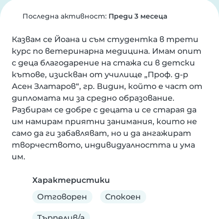
Последна активност:
Преди 3 месеца
Казвам се Йоана и съм студентка в трети 
курс по ветеринарна медицина. Имам опит 
с деца благодарение на стажа си в детски 
кътове, изискван от училище „Проф. д-р 
Асен Златаров“, гр. Видин, който е част от 
дипломата ми за средно образование. 
Разбирам се добре с децата и се старая да 
им намирам приятни занимания, които не 
само да ги забавляват, но и да ангажират 
творчеството, индивидуалността и ума 
им.
Характеристики
Отговорен
Спокоен
Търпелив/а