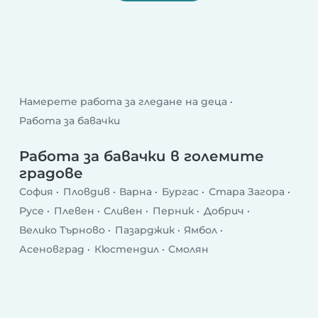
Намерете работа за гледане на деца
Работа за бавачки
Работа за бавачки в големите
градове
София
Пловдив
Варна
Бургас
Стара Загора
Русе
Плевен
Сливен
Перник
Добрич
Велико Търново
Пазарджик
Ямбол
Асеновград
Кюстендил
Смолян