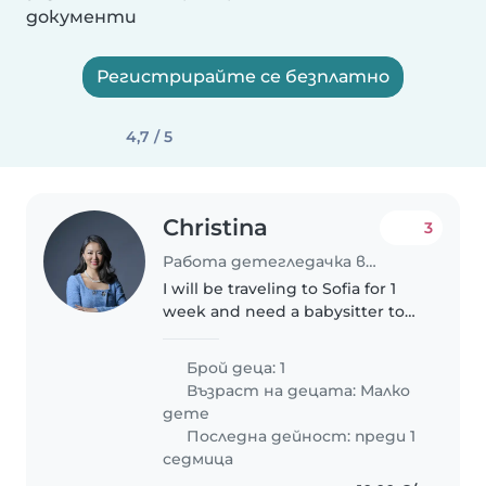
документи
Регистрирайте се безплатно
4,7 / 5
Christina
3
Работа детегледачка в София
I will be traveling to Sofia for 1
week and need a babysitter to
take care of my 2 year old son.
Брой деца: 1
Възраст на децата:
Малко
дете
Последна дейност: преди 1
седмица