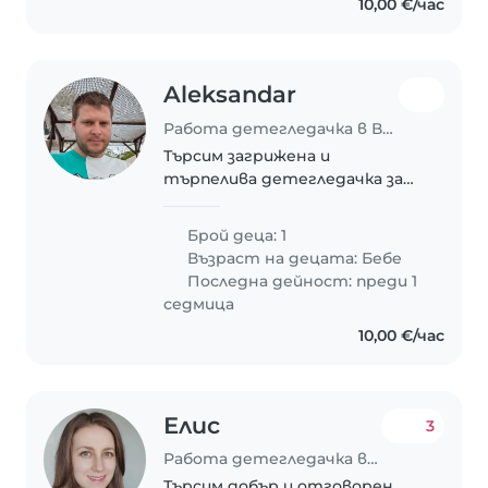
10,00 €/час
Aleksandar
Работа детегледачка в Варна
Търсим загрижена и
търпелива детегледачка за
енергичното ни бебе.
Предпочитаме човек, който
Брой деца: 1
говори български, руски и
Възраст на децата:
Бебе
английски.
Последна дейност: преди 1
седмица
10,00 €/час
Елис
3
Работа детегледачка в Варна
Търсим добър и отговорен