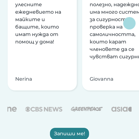
улесните
полезно, надеждно
ежедневието на
има много систе
майките и
за сигурност и
бащите, които
проверка на
имат нужда от
самоличността,
помощ у дома!
които карат
членовете да се
чувстват сигурн
Nerina
Giovanna
Запиши ме!