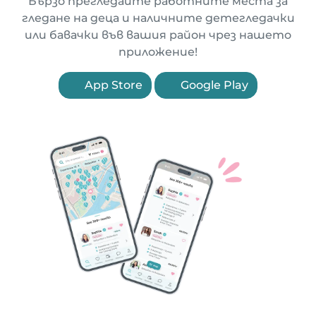
Бързо прегледайте работните места за
гледане на деца и наличните детегледачки
или бавачки във вашия район чрез нашето
приложение!
App Store
Google Play