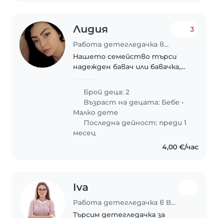
Лидия
3
Работа детегледачка в Велико Търново
Нашето семейство търси
надежден бавач или бавачка,
които могат да се грижат за
двете ни деца - едногодишно
Брой деца: 2
бебе и тригодишно дете. Те
Възраст на децата:
Бебе
•
са много енергични,
Малко дете
любознателни и творчески...
Последна дейност: преди 1
месец
4,00 €/час
Iva
Работа детегледачка в Варна
Търсим детегледачка за