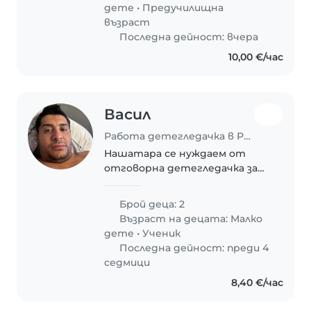
дете
•
Предучилищна
възраст
Последна дейност: вчера
10,00 €/час
Васил
Работа детегледачка в Русе
Нашатара се нуждаем от
отговорна детегледачка за
нашите две деца –
любознателно тригодишно и
Брой деца: 2
спортно деветгодишно
Възраст на децата:
Малко
момче. Предпочитаме лице,
дете
•
Ученик
удобно с готвенето и леката
Последна дейност: преди 4
домакинска работа...
седмици
8,40 €/час