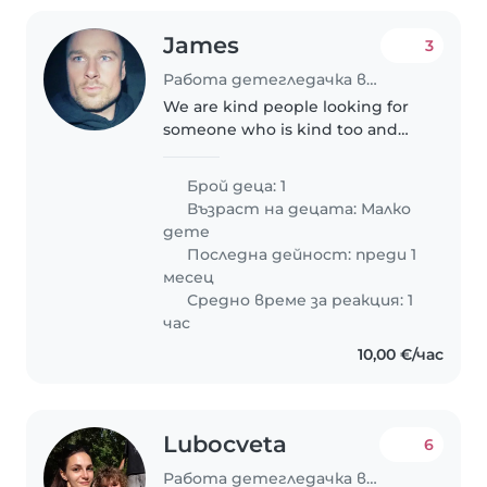
James
3
Работа детегледачка в Варна
We are kind people looking for
someone who is kind too and
enjoys time with our little girl
Брой деца: 1
Възраст на децата:
Малко
дете
Последна дейност: преди 1
месец
Средно време за реакция: 1
час
10,00 €/час
Lubocveta
6
Работа детегледачка в Пловдив