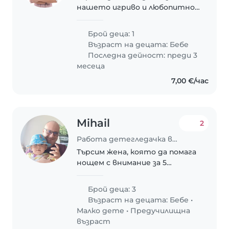
нашето игриво и любопитно
6месечно бебе. Можете да ни
изпратите съобщение, ако
Брой деца: 1
сте заинтересувани от тази
Възраст на децата:
Бебе
работа.
Последна дейност: преди 3
месеца
7,00 €/час
Mihail
2
Работа детегледачка в Варна
Търсим жена, която да помага
нощем с внимание за 5
месечния ни син. Често не спи
и търси успокоение на ръце.
Брой деца: 3
Възраст на децата:
Бебе
•
Малко дете
•
Предучилищна
възраст