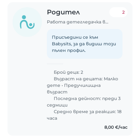
Родител
2
Работа детегледачка в Несебър
Присъедини се към
Babysits, за да видиш този
пълен профил.
Брой деца: 2
Възраст на децата:
Малко
дете
•
Предучилищна
възраст
Последна дейност: преди 3
седмици
Средно време за реакция: 18
часа
8,00 €/час