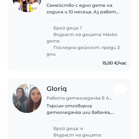
Семейство с едно дете на
година и 10 месеца. Аз работя
от вкъщи всеки ден от 11 до 7.
Бащата работи два на два,
Брой деца: 1
тоест през два дни си е за
Възраст на децата:
Малко
два дни вкъщи и може да гледа
дете
детето. Трябва..
Последна дейност: преди 3
дни
15,00 €/час
Gloriq
Работа детегледачка в Аврен
Търсим отговорна
детегледачка или бавачка,
която ще се грижи за нашите
четири деца в предшколна и
Брой деца: 4
начална учебна възраст.
Възраст на децата:
Децата ни са енергични,