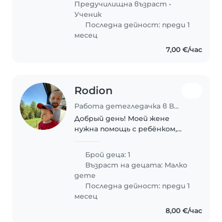
Предучилищна възраст
•
забавни и игриви. Имаме нужда
Ученик
от някой,..
Последна дейност: преди 1
месец
7,00 €/час
Rodion
Работа детегледачка в Варна
Добрый день! Моей жене
нужна помощь с ребёнком,
пока я уехал в командировку.
2,5 года здоровый,
Брой деца: 1
жизнерадостный, активный и
Възраст на децата:
Малко
очень умный малыш. Если мы
дете
подавимся друг другу, будем
Последна дейност: преди 1
работать..
месец
8,00 €/час