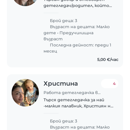
детегледач/родител, който
ще се грижи за нашите 3 деца
- две деца в градинска
Брой деца: 3
възраст и едно в ясла 2г+.
Възраст на децата:
Малко
Децата ни са енергични,
дете
•
Предучилищна
любопитни и творчески.
възраст
Искаме..
Последна дейност: преди 1
месец
5,00 €/час
Христина
4
Работа детегледачка в Русе
Търся детегледачка за най
-малкия палавник, Християн на
2 години.
Брой деца: 3
Възраст на децата:
Малко