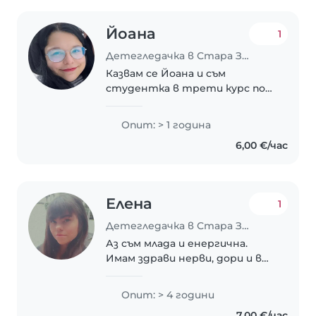
Йоана
1
Детегледачка в Стара Загора
Казвам се Йоана и съм
студентка в трети курс по
ветеринарна медицина. Имам
опит с деца благодарение на
Опит: > 1 година
стажа си в детски кътове,
6,00 €/час
изискван от училище „Проф. д-
р Асен Златаров“, гр...
Елена
1
Детегледачка в Стара Загора
Аз съм млада и енергична.
Имам здрави нерви, дори и в
по-напрегнати ситуации.
Разбирам се с деца от
Опит: > 4 години
всякаква възраст, както и с
7,00 €/час