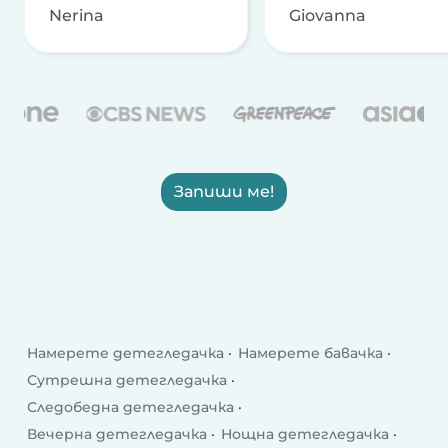
Nerina
Giovanna
Запиши ме!
Намерете детегледачка
Намерете бавачка
Сутрешна детегледачка
Следобедна детегледачка
Вечерна детегледачка
Нощна детегледачка