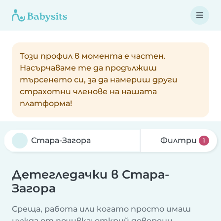
Този профил в момента е частен.
Насърчаваме те да продължиш
търсенето си, за да намериш други
страхотни членове на нашата
платформа!
Филтри
1
Детегледачки в Стара-
Загора
Среща, работа или когато просто имаш
нужда от почивка: открий доверени