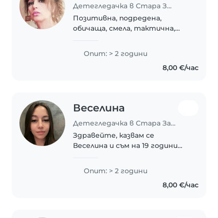
Детегледачка в Стара Загора
Позитивна, подредена,
обичаща, смела, тактична,
сензитивна, усмихната
творческа личност... Обичам
Опит: > 2 години
да готвя, да се грижа за
8,00 €/час
домашните си любимци и
хората около мен... Чета
книги, интересувам..
Веселина
Детегледачка в Стара Загора
Здравейте, казвам се
Веселина и съм на 19 години
от Стара Загора. Завърших
средното си образование в СУ
Опит: > 2 години
„Иван Вазов“. Понастоящем
8,00 €/час
съм студентка втори курс по
специалност „Социални..