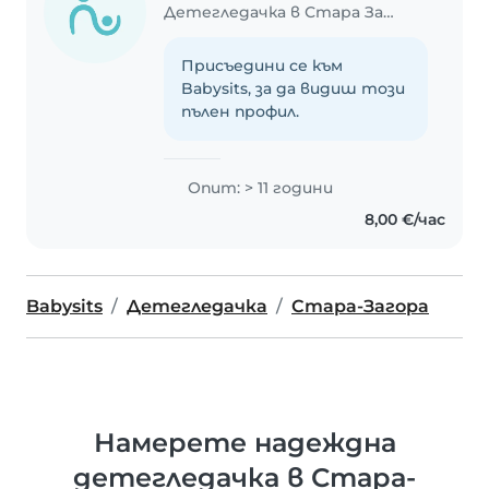
Детегледачка в Стара Загора
Присъедини се към
Babysits, за да видиш този
пълен профил.
Опит: > 11 години
8,00 €/час
Babysits
Детегледачка
Стара-Загора
Намерете надеждна
детегледачка в Стара-