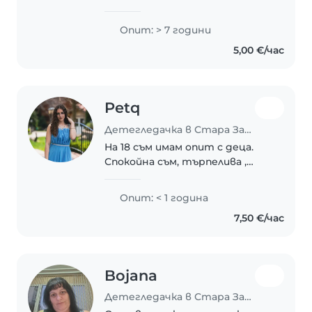
на 15год момче.Спокойна и
любвеобилна жена съм , обичам
Опит: > 7 години
много дечицата грижа се за
5,00 €/час
тях с любов.Усмихната,
весела и спокойна.Гледала съм..
Petq
Детегледачка в Стара Загора
На 18 съм имам опит с деца.
Спокойна съм, търпелива ,
обичам много децата и съм
сигурно че повечето деца ме
Опит: < 1 година
обичат
7,50 €/час
Bojana
Детегледачка в Стара Загора