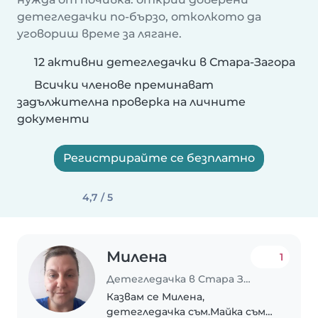
детегледачки по-бързо, отколкото да
уговориш време за лягане.
12 активни детегледачки в Стара-Загора
Всички членове преминават
задължителна проверка на личните
документи
Регистрирайте се безплатно
4,7 / 5
Милена
1
Детегледачка в Стара Загора
Казвам се Милена,
детегледачка съм.Майка съм