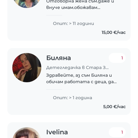
Отговорна жена съм.даже и
внуче имам.обожавам
гледането на деца
Опит: > 11 години
15,00 €/час
Биляна
1
Детегледачка в Стара Загора
Здравейте, аз съм Биляна и
обичам работата с деца, да
измислям игри и занимания за
малчуганите и грижите за
Опит: > 1 година
тях. Завършила съм начална и
5,00 €/час
предучилищна педагогика.
Работила съм в детска..
Ivelina
1