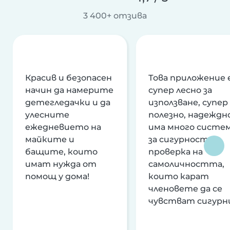
3 400+ отзива
Красив и безопасен
Това приложение 
начин да намерите
супер лесно за
детегледачки и да
използване, супер
улесните
полезно, надеждно
ежедневието на
има много систе
майките и
за сигурност и
бащите, които
проверка на
имат нужда от
самоличността,
помощ у дома!
които карат
членовете да се
чувстват сигурн