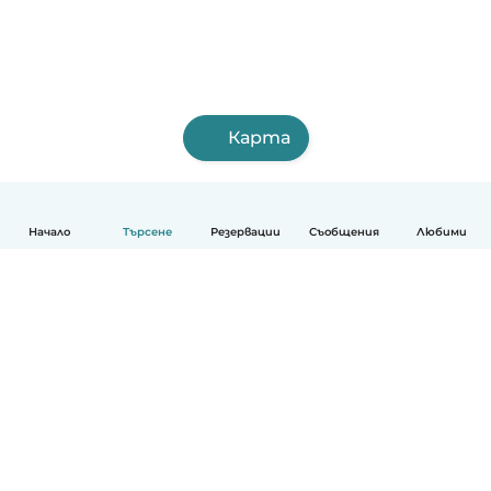
Карта
Начало
Търсене
Резервации
Съобщения
Любими
Български
Как работи
Помощ
Условия и поверителност
Ценообразуване
Фирмени данни