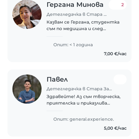
Гергана Минова
2
Детегледачка в Стара Загора
Казвам се Гергана, студентка
съм по медицина и след
обучението си ще
специализирам педиатрия!
Опит: < 1 година
Грижовна съм, отговорна,
7,00 €/час
ходила съм 10 години на
вокален педагог. Имам опит с
децата...
Павел
Детегледачка в Стара Загора
Здравейте! Аз съм творческа,
приятелска и приказлива
детегледачка, която обича да
се занимава с деца на всяка
Опит: general.experience.
възраст – от бебета до
5,00 €/час
ученици. Имам сертификат за
първа помощ и съм готова..