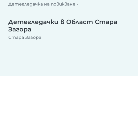
Детегледачка на повикване
Детегледачка след училище
Делнична детегледачка
Уикенд детегледачка
Детегледачки в Област Стара
Загора
Стара Загора