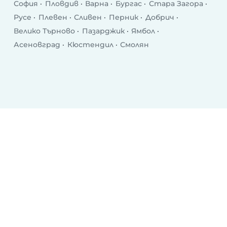
София
Пловдив
Варна
Бургас
Стара Загора
Русе
Плевен
Сливен
Перник
Добрич
Велико Търново
Пазарджик
Ямбол
Асеновград
Кюстендил
Смолян