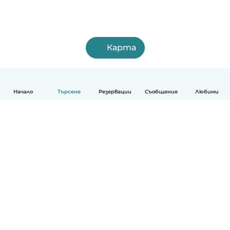
Карта
Начало
Търсене
Резервации
Съобщения
Любими
Български
Как работи
Помощ
Условия и поверителност
Ценообразуване
Фирмени данни
Детегледачки за работа