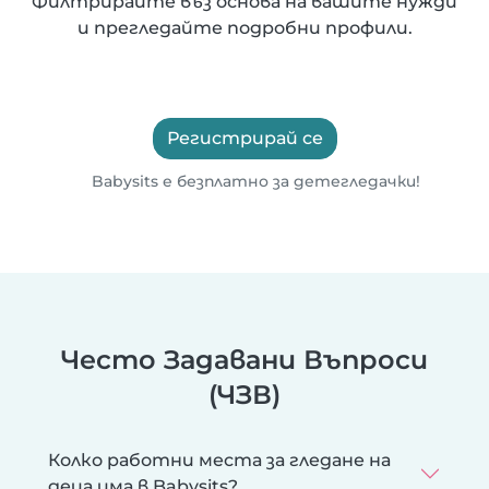
Филтрирайте въз основа на вашите нужди
и прегледайте подробни профили.
Регистрирай се
Babysits е безплатно за детегледачки!
Често Задавани Въпроси
(ЧЗВ)
Колко работни места за гледане на
деца има в Babysits?