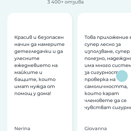
3 400+ отзива
Красив и безопасен
Това приложение 
начин да намерите
супер лесно за
детегледачки и да
използване, супер
улесните
полезно, надеждно
ежедневието на
има много систе
майките и
за сигурност и
бащите, които
проверка на
имат нужда от
самоличността,
помощ у дома!
които карат
членовете да се
чувстват сигурн
Nerina
Giovanna