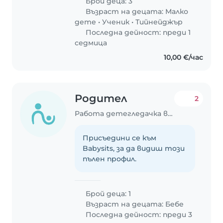
Брой деца: 3
Възраст на децата:
Малко
дете
•
Ученик
•
Тийнейджър
Последна дейност: преди 1
седмица
10,00 €/час
Родител
2
Работа детегледачка в София
Присъедини се към
Babysits, за да видиш този
пълен профил.
Брой деца: 1
Възраст на децата:
Бебе
Последна дейност: преди 3