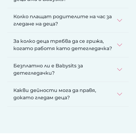
Колко плащат родителите на час за
гледане на деца?
За колко деца трябва да се грижа,
когато работя като детегледачка?
Безплатно ли е Babysits за
детегледачки?
Какви дейности мога да правя,
докато гледам деца?