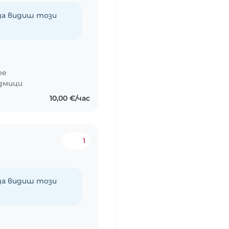
 да видиш този
те
едмици
10,00 €/час
1
 да видиш този