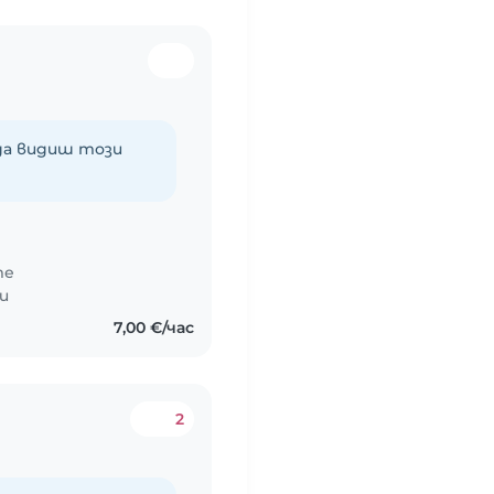
 да видиш този
те
и
7,00 €/час
2