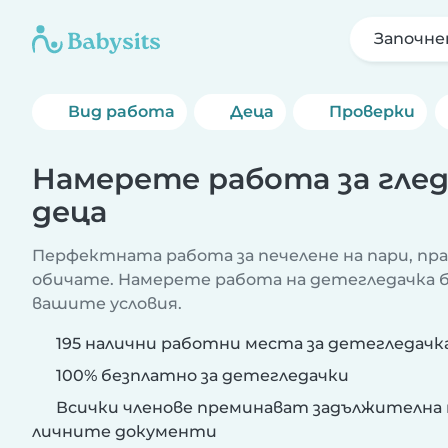
Започне
Вид работа
Деца
Проверки
Намерете работа за глед
деца
Перфектната работа за печелене на пари, пр
обичате. Намерете работа на детегледачка бл
вашите условия.
195 налични работни места за детегледачк
100% безплатно за детегледачки
Всички членове преминават задължителна 
личните документи