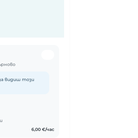
ърново
 да видиш този
и
6,00 €/час