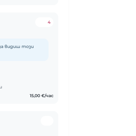
4
 да видиш този
и
15,00 €/час