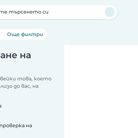
те търсенето си
Още филтри
ане на
авейки това, което
изо до вас, на
а
проверка на