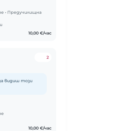
те
•
Предучилищна
и
10,00 €/час
2
 да видиш този
те
10,00 €/час