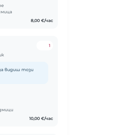
те
дмица
8,00 €/час
1
ик
 да видиш този
едмици
10,00 €/час