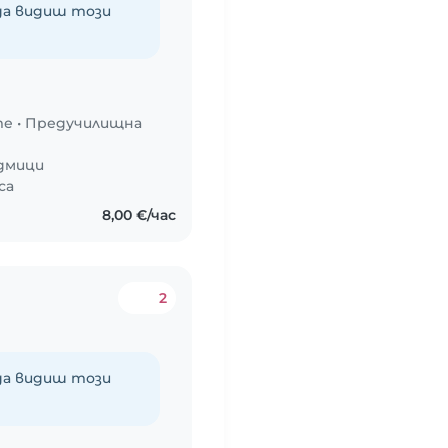
 да видиш този
те
•
Предучилищна
едмици
са
8,00 €/час
2
 да видиш този